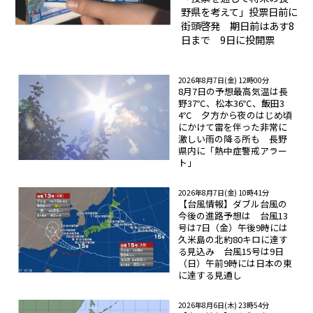
野県を考えて」投票日前に
街頭啓発 期日前はあす8
日まで 9日に投開票
2026年8月7日(金) 12時00分
8月7日の予想最高気温は長
野37℃、松本36℃、飯田3
4℃ 夕方から夜のはじめ頃
にかけて雷を伴った非常に
激しい雨の降る所も 長野
県内に「熱中症警戒アラー
ト」
2026年8月7日(金) 10時41分
【台風情報】ダブル台風の
今後の進路予想は 台風13
号は7日（金）午後9時には
久米島の北約80キロに達す
る見込み 台風15号は9日
（日）午前9時には日本の東
に達する見通し
2026年8月6日(木) 23時54分