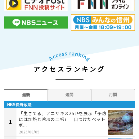
アクセスランキング
週間
月間
最新
NBS長野放送
「生きてる」アニサキス25匹を展示「予防
には加熱と冷凍の二択」 口つけたペット
1
ボ...
2026/08/05