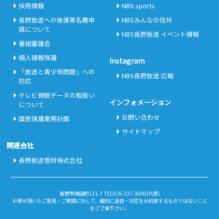
採用情報
NBS sports
長野放送への後援等名義申
NBSみんなの信州
請について
NBS長野放送 イベント情報
番組審議会
個人情報保護
Instagram
「放送と青少年問題」への
NBS長野放送 広報
対応
テレビ視聴データの取扱い
インフォメーション
について
お問い合わせ
国民保護業務計画
サイトマップ
関連会社
長野放送管財株式会社
長野市岡田町131-7 TEL026-227-3000(代表)
お寄せ頂いたご意見・ご質問に対して、個別に返信・対応をお約束するものではないこと
をご了承下さい。