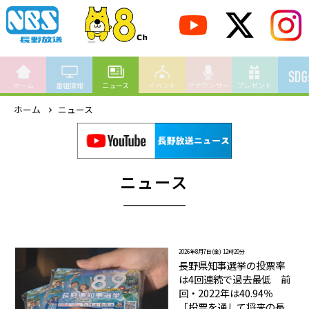
ホーム
番組情報
ニュース
イベント
アナウンサー
プレゼント
ホーム
ニュース
ニュース
2026年8月7日(金) 12時20分
長野県知事選挙の投票率
は4回連続で過去最低 前
回・2022年は40.94％
「投票を通して将来の長