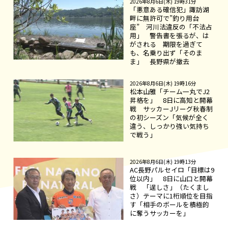
2026年8月6日(木) 19時31分
「悪意ある確信犯」諏訪湖
畔に無許可で”釣り用台
座” 河川法違反の「不法占
用」 警告書を張るが、は
がされる 期限を過ぎて
も、名乗り出ず「そのま
ま」 長野県が撤去
2026年8月6日(木) 19時16分
松本山雅「チーム一丸でJ2
昇格を」 8日に高知と開幕
戦 サッカーJリーグ秋春制
の初シーズン「気候が全く
違う、しっかり強い気持ち
で戦う」
2026年8月6日(木) 19時13分
AC長野パルセイロ「目標は9
位以内」 8日に山口と開幕
戦 「逞しさ」（たくまし
さ）テーマに1桁順位を目指
す「相手のボールを積極的
に奪うサッカーを」