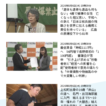
2026年8月6日(木) 19時09分
「遺体も遺骨も遺品も何も
ない」4歳で被爆の女性 亡
くなった祖父思い、平和へ
の訴え「日本は核兵器の残
酷さを世界に伝える義務と
責任を持っている」 広島
の原爆投下から81年
2026年8月6日(木) 19時08分
最低賃金「時給1117円」
へ 56円増で長野県初の「1
100円超」 審議会が答
申 “引き上げ求める”労働
者側と“経営への影響を心
配”使用者側で意見の隔たり
も「中東情勢や物価高の中
で大変難しい判断」
2026年8月6日(木) 19時00分
上松町出身の16歳「床山」
の道へ 名門・出羽海部屋
に入門 結えるまで5～10
年…憧れの「大銀杏」結え
る日を目指して 故郷で決