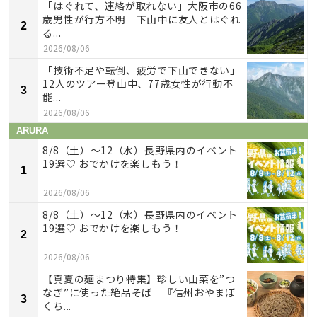
「はぐれて、連絡が取れない」大阪市の66
歳男性が行方不明 下山中に友人とはぐれ
2
る...
2026/08/06
「技術不足や転倒、疲労で下山できない」
12人のツアー登山中、77歳女性が行動不
3
能...
2026/08/06
ARURA
8/8（土）〜12（水）長野県内のイベント
19選♡ おでかけを楽しもう！
1
2026/08/06
8/8（土）〜12（水）長野県内のイベント
19選♡ おでかけを楽しもう！
2
2026/08/06
【真夏の麺まつり特集】珍しい山菜を”つ
なぎ”に使った絶品そば 『信州おやまぼ
3
くち...