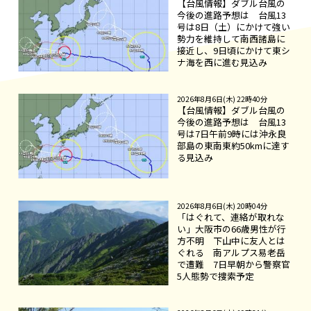
【台風情報】ダブル台風の
今後の進路予想は 台風13
号は8日（土）にかけて強い
勢力を維持して南西諸島に
接近し、9日頃にかけて東シ
ナ海を西に進む見込み
2026年8月6日(木) 22時40分
【台風情報】ダブル台風の
今後の進路予想は 台風13
号は7日午前9時には沖永良
部島の東南東約50kmに達す
る見込み
2026年8月6日(木) 20時04分
「はぐれて、連絡が取れな
い」大阪市の66歳男性が行
方不明 下山中に友人とは
ぐれる 南アルプス易老岳
で遭難 7日早朝から警察官
5人態勢で捜索予定