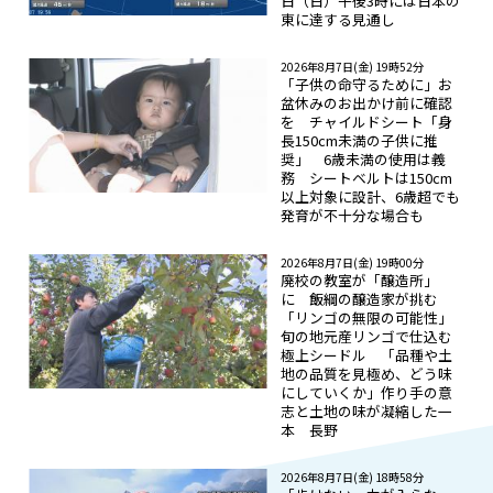
日（日）午後3時には日本の
東に達する見通し
2026年8月7日(金) 19時52分
「子供の命守るために」お
盆休みのお出かけ前に確認
を チャイルドシート「身
長150cm未満の子供に推
奨」 6歳未満の使用は義
務 シートベルトは150cm
以上対象に設計、6歳超でも
発育が不十分な場合も
2026年8月7日(金) 19時00分
廃校の教室が「醸造所」
に 飯綱の醸造家が挑む
「リンゴの無限の可能性」
旬の地元産リンゴで仕込む
極上シードル 「品種や土
地の品質を見極め、どう味
にしていくか」作り手の意
志と土地の味が凝縮した一
本 長野
2026年8月7日(金) 18時58分