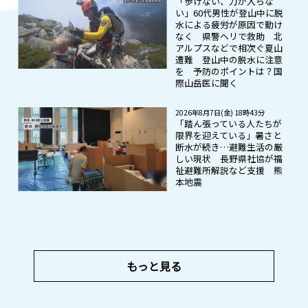
「歩けない、力が入らな
い」60代男性が登山中に脱
水による疲労が原因で動け
なく 県警ヘリで救助 北
アルプスなどで相次ぐ夏山
遭難 登山中の脱水に注意
を 予防のポイントは？国
際山岳医に聞く
2026年8月7日(金) 18時43分
「踏ん張っている人たちが
限界を迎えている」暑さと
断水が続き…避難生活の厳
しい現状 長野県社協が福
祉避難所解説など支援 熊
本地震
もっと見る