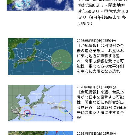
方北部80ミリ・関東地方
南部60ミリ・甲信地方100
ミリ（9日午後6時まで 多
い所で）
2026年8月8日(土) 17時04分
【台風情報】台風15号の今
後の進路予想は お盆休み
に東北地方に直撃する恐
れ 関東も影響を受ける可
能性 東北地方の太平洋側
を中心に大雨となる恐れ
2026年8月8日(土) 14時06分
【台風情報】来週、台風15
号が北日本を直撃する可能
性 関東などにも影響が出
る見込み 台風13号は9日正
午には東シナ海に達する予
報
2026年8月8日(土) 12時50分