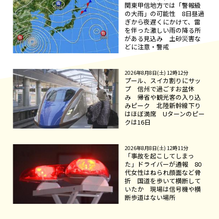
関東甲信地方では「警報級
の大雨」の可能性 8日昼過
ぎから夜遅くにかけて、雷
を伴った激しい雨の降る所
がある見込み 土砂災害な
どに注意・警戒
2026年8月8日(土) 12時12分
プール、スイカ割りにサッ
プ 信州で過ごすお盆休
み 帰省や観光客の入り込
みピーク 北陸新幹線下り
はほぼ満席 Uターンのピー
クは16日
2026年8月8日(土) 12時11分
「事故を起こしてしまっ
た」ドライバーが通報 80
代女性はねられ顔面など骨
折 国道を歩いて横断して
いたか 現場は信号機や横
断歩道はない場所