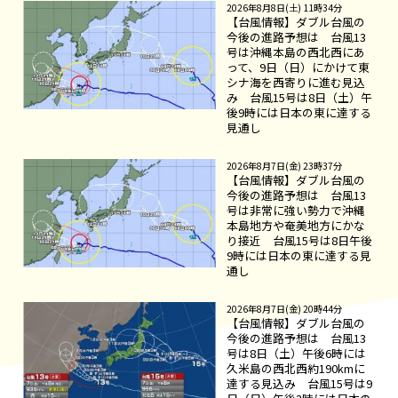
2026年8月8日(土) 11時34分
【台風情報】ダブル台風の
今後の進路予想は 台風13
号は沖縄本島の西北西にあ
って、9日（日）にかけて東
シナ海を西寄りに進む見込
み 台風15号は8日（土）午
後9時には日本の東に達する
見通し
2026年8月7日(金) 23時37分
【台風情報】ダブル台風の
今後の進路予想は 台風13
号は非常に強い勢力で沖縄
本島地方や奄美地方にかな
り接近 台風15号は8日午後
9時には日本の東に達する見
通し
2026年8月7日(金) 20時44分
【台風情報】ダブル台風の
今後の進路予想は 台風13
号は8日（土）午後6時には
久米島の西北西約190kmに
達する見込み 台風15号は9