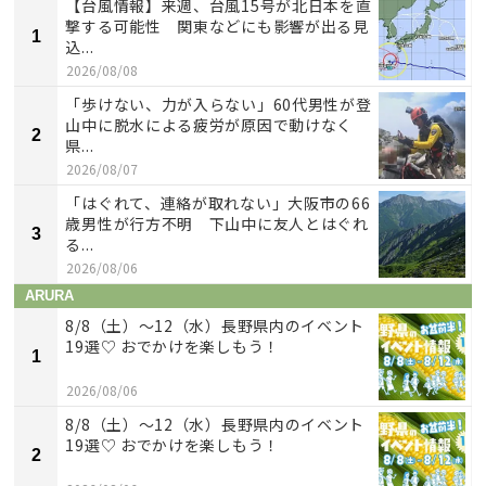
【台風情報】来週、台風15号が北日本を直
撃する可能性 関東などにも影響が出る見
1
込...
2026/08/08
「歩けない、力が入らない」60代男性が登
山中に脱水による疲労が原因で動けなく
2
県...
2026/08/07
「はぐれて、連絡が取れない」大阪市の66
歳男性が行方不明 下山中に友人とはぐれ
3
る...
2026/08/06
ARURA
8/8（土）〜12（水）長野県内のイベント
19選♡ おでかけを楽しもう！
1
2026/08/06
8/8（土）〜12（水）長野県内のイベント
19選♡ おでかけを楽しもう！
2