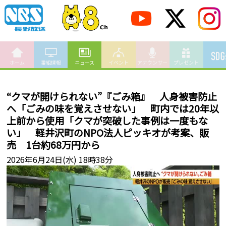
ホーム
番組情報
ニュース
イベント
アナウンサー
プレゼント
“クマが開けられない”『ごみ箱』 人身被害防止
へ「ごみの味を覚えさせない」 町内では20年以
上前から使用「クマが突破した事例は一度もな
い」 軽井沢町のNPO法人ピッキオが考案、販
売 1台約68万円から
2026年6月24日(水) 18時38分