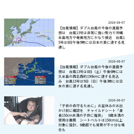
2026-08-07
【台風情報】ダブル台風の今後の進路予
想は 台風13号は非常に強い勢力で沖縄
本島地方や奄美地方にかなり接近 台風1
5号は8日午後9時には日本の東に達する見
通し
2026-08-07
【台風情報】ダブル台風の今後の進路予
想は 台風13号は8日（土）午後6時には
久米島の西北西約190kmに達する見込
み 台風15号は9日（日）午後3時には日
本の東に達する見通し
2026-08-07
「子供の命守るために」お盆休みのお出
かけ前に確認を チャイルドシート「身
長150cm未満の子供に推奨」 6歳未満の
使用は義務 シートベルトは150cm以上
対象に設計、6歳超でも発育が不十分な場
合も