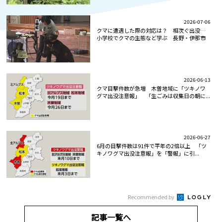
2026-07-06
クマに遭遇した際の対応は？ 相次ぐ出没…
小学校でクマの生態など学ぶ 長野・伊那市
2026-06-13
クマ目撃件数が急増 木曽地域に「ツキノワ
グマ出没注意報」 「生ごみは収集日の朝に...
2026-06-27
6月の目撃件数は91件で平年の2倍以上 「ツ
キノワグマ出没注意報」を「警報」に引...
Recommended by
記事一覧へ