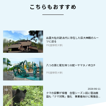
こちらもおすすめ
出雲大社の謎 古代に存在した巨大神殿のルー
ツに迫る
PR(國學院大學)
八つの頭と尾を持つ大蛇ーヤマタノオロチ
PR(國學院大學)
2026-06-11
クマの目撃が倍増 合宿シーズン前に宿泊施
設も「クマ対策」強化 事業者向けに勉強会...