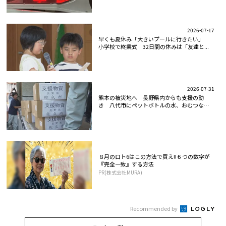
2026-07-17
早くも夏休み「大きいプールに行きたい」
小学校で終業式 32日間の休みは「友達と...
2026-07-31
熊本の被災地へ 長野県内からも支援の動
き 八代市にペットボトルの水、おむつなど
支...
８月のロト6はこの方法で買え!!６つの数字が
『完全一致』する方法
PR(株式会社MURA)
Recommended by