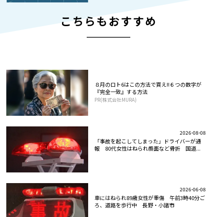
こちらもおすすめ
８月のロト6はこの方法で買え!!６つの数字が
『完全一致』する方法
PR(株式会社MURA)
2026-08-08
「事故を起こしてしまった」ドライバーが通
報 80代女性はねられ顔面など骨折 国道...
2026-06-08
車にはねられ89歳女性が重傷 午前3時40分ご
ろ、道路を歩行中 長野・小諸市