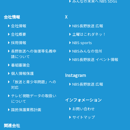
みんなの未来へ NBS SDGs
会社情報
X
会社情報
NBS長野放送 広報
会社概要
土曜はこれダネッ！
採用情報
NBS sports
長野放送への後援等名義申
NBSみんなの信州
請について
NBS長野放送 イベント情報
番組審議会
個人情報保護
Instagram
「放送と青少年問題」への
NBS長野放送 広報
対応
テレビ視聴データの取扱い
インフォメーション
について
お問い合わせ
国民保護業務計画
サイトマップ
関連会社