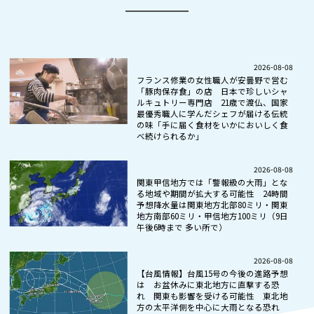
2026-08-08
フランス修業の女性職人が安曇野で営む
「豚肉保存食」の店 日本で珍しいシャ
ルキュトリー専門店 21歳で渡仏、国家
最優秀職人に学んだシェフが届ける伝統
の味「手に届く食材をいかにおいしく食
べ続けられるか」
2026-08-08
関東甲信地方では「警報級の大雨」とな
る地域や期間が拡大する可能性 24時間
予想降水量は関東地方北部80ミリ・関東
地方南部60ミリ・甲信地方100ミリ（9日
午後6時まで 多い所で）
2026-08-08
【台風情報】台風15号の今後の進路予想
は お盆休みに東北地方に直撃する恐
れ 関東も影響を受ける可能性 東北地
方の太平洋側を中心に大雨となる恐れ