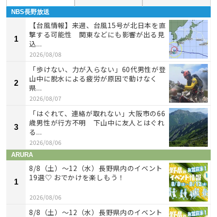
NBS長野放送
【台風情報】来週、台風15号が北日本を直
撃する可能性 関東などにも影響が出る見
1
込...
2026/08/08
「歩けない、力が入らない」60代男性が登
山中に脱水による疲労が原因で動けなく
2
県...
2026/08/07
「はぐれて、連絡が取れない」大阪市の66
歳男性が行方不明 下山中に友人とはぐれ
3
る...
2026/08/06
ARURA
8/8（土）〜12（水）長野県内のイベント
19選♡ おでかけを楽しもう！
1
2026/08/06
8/8（土）〜12（水）長野県内のイベント