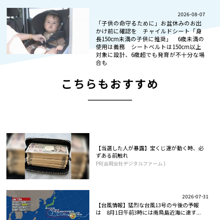
2026-08-07
「子供の命守るために」お盆休みのお出
かけ前に確認を チャイルドシート「身
長150cm未満の子供に推奨」 6歳未満の
使用は義務 シートベルトは150cm以上
対象に設計、6歳超でも発育が不十分な場
合も
こちらもおすすめ
【当選した人が暴露】宝くじ運が動く時、必
ずある前触れ
PR(合同会社デジタルファーム )
2026-07-31
【台風情報】猛烈な台風13号の今後の予報
は 8月1日午前3時には南鳥島近海に達す...