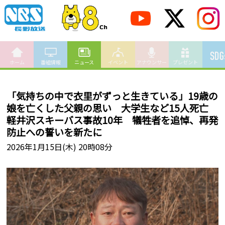
ホーム
番組情報
ニュース
イベント
アナウンサー
プレゼント
「気持ちの中で衣里がずっと生きている」19歳の
娘を亡くした父親の思い 大学生など15人死亡
軽井沢スキーバス事故10年 犠牲者を追悼、再発
防止への誓いを新たに
2026年1月15日(木) 20時08分