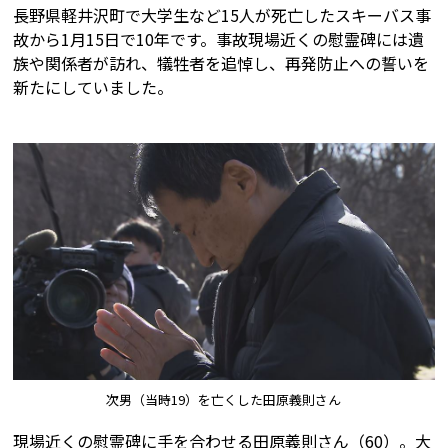
長野県軽井沢町で大学生など15人が死亡したスキーバス事
故から1月15日で10年です。事故現場近くの慰霊碑には遺
族や関係者が訪れ、犠牲者を追悼し、再発防止への誓いを
新たにしていました。
次男（当時19）を亡くした田原義則さん
現場近くの慰霊碑に手を合わせる田原義則さん（60）。大