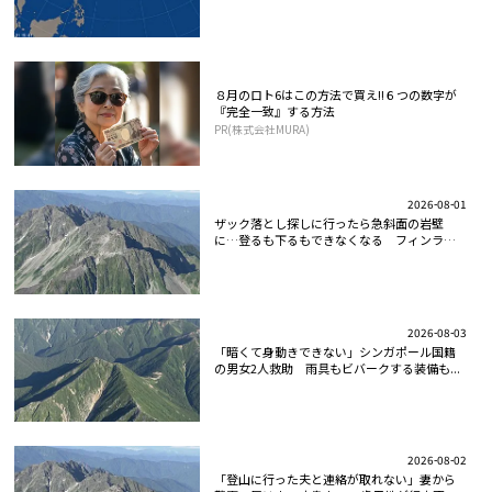
８月のロト6はこの方法で買え!!６つの数字が
『完全一致』する方法
PR(株式会社MURA)
2026-08-01
ザック落とし探しに行ったら急斜面の岩壁
に…登るも下るもできなくなる フィンラン
ド...
2026-08-03
「暗くて身動きできない」シンガポール国籍
の男女2人救助 雨具もビバークする装備も...
2026-08-02
「登山に行った夫と連絡が取れない」妻から