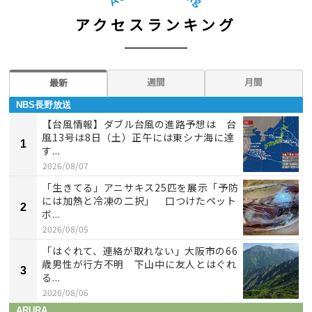
アクセスランキング
週間
月間
最新
NBS長野放送
【台風情報】ダブル台風の進路予想は 台
風13号は8日（土）正午には東シナ海に達
1
す...
2026/08/07
「生きてる」アニサキス25匹を展示「予防
には加熱と冷凍の二択」 口つけたペット
2
ボ...
2026/08/05
「はぐれて、連絡が取れない」大阪市の66
歳男性が行方不明 下山中に友人とはぐれ
3
る...
2026/08/06
ARURA