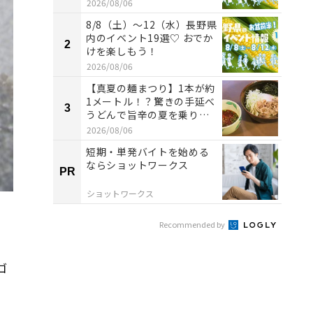
2026/08/06
8/8（土）〜12（水）長野県
内のイベント19選♡ おでか
2
2
けを楽しもう！
2026/08/06
【真夏の麺まつり】1本が約
1メートル！？驚きの手延べ
3
3
うどんで旨辛の夏を乗り切
る ...
2026/08/06
短期・単発バイトを始める
ならショットワークス
PR
PR
ショットワークス
Recommended by
ゴ