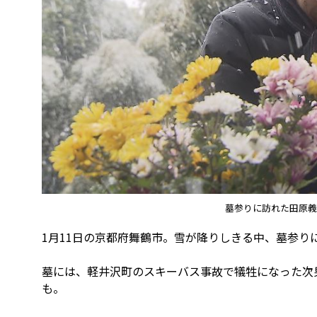
墓参りに訪れた田原義
1月11日の京都府舞鶴市。雪が降りしきる中、墓参り
墓には、軽井沢町のスキーバス事故で犠牲になった次
も。