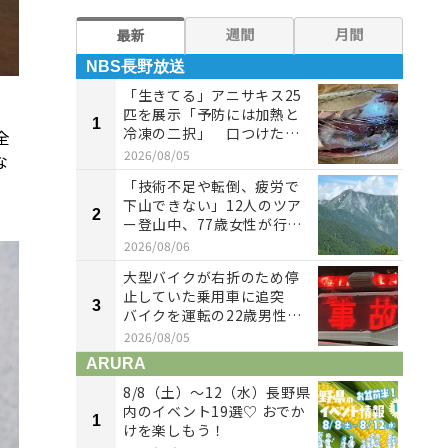
週間
月間
最新
NBS長野放送
NB
「生きてる」アニサキス25
匹を展示「予防には加熱と
1
1
冷凍の二択」 口つけたペ
全
ットボ...
2026/08/05
な
「技術不足や転倒、疲労で
下山できない」12人のツア
2
2
ー登山中、77歳女性が行動
不能...
2026/08/06
大型バイクが右折のため停
止していた乗用車に追突
3
3
バイクを運転の22歳男性が
重傷 ...
2026/08/05
ARURA
AR
8/8（土）〜12（水）長野県
内のイベント19選♡ おでか
1
1
けを楽しもう！