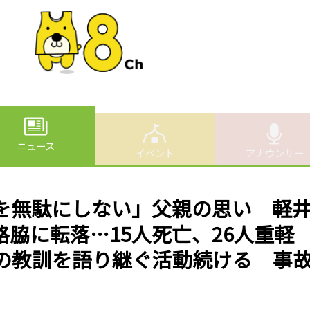
ニュース
イベント
アナウンサー
を無駄にしない」父親の思い 軽
脇に転落…15人死亡、26人重軽
の教訓を語り継ぐ活動続ける 事