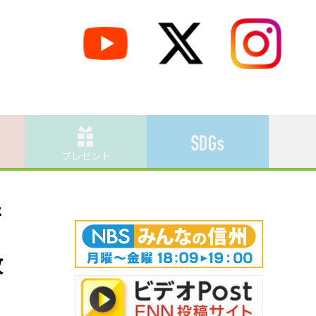
プレゼント
井
故