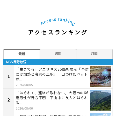
アクセスランキング
週間
月間
最新
NBS長野放送
「生きてる」アニサキス25匹を展示「予防
には加熱と冷凍の二択」 口つけたペット
1
ボ...
2026/08/05
「はぐれて、連絡が取れない」大阪市の66
歳男性が行方不明 下山中に友人とはぐれ
2
る...
2026/08/06