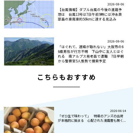
2026-08-06
【台風情報】ダブル台風の今後の進路予
想は 台風13号は7日午前9時には沖永良
部島の東南東約50kmに達する見込み
2026-08-06
「はぐれて、連絡が取れない」大阪市の6
6歳男性が行方不明 下山中に友人とはぐ
れる 南アルプス易老岳で遭難 7日早朝
から警察官5人態勢で捜索予定
こちらもおすすめ
2026-06-14
「ぜひ生で味わって」 特産のアンズの出荷
が本格的に始まる 心配された凍霜害も無く...