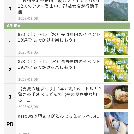
「技術不足や転倒、疲労で下山できない」
12人のツアー登山中、77歳女性が行動不
3
能...
2026/08/06
ARURA
8/8（土）〜12（水）長野県内のイベント
19選♡ おでかけを楽しもう！
1
2026/08/06
8/8（土）〜12（水）長野県内のイベント
19選♡ おでかけを楽しもう！
2
2026/08/06
【真夏の麺まつり】1本が約1メートル！？
驚きの手延べうどんで旨辛の夏を乗り切
3
る ...
2026/08/06
arrowsの頑丈さがとんでもないレベルに
PR
arrows