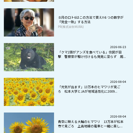
８月のロト6はこの方法で買え!!６つの数字が
『完全一致』する方法
PR(株式会社MURA)
2026-06-23
「クマ2頭がアンズを食べている」住民が目
撃 警察官が駆け付けるも発見に至らず 周...
2026-08-04
「元気が出ます」13万本のヒマワリが見ご
ろ 松本大学とJAが地域活性化に2009...
2026-08-04
青空に映える大輪のヒマワリ 13万本が松本
市で見ごろ 上高地線の電車と一緒に楽し...