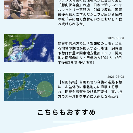
「豚肉保存食」の店 日本で珍しいシャ
ルキュトリー専門店 21歳で渡仏、国家
最優秀職人に学んだシェフが届ける伝統
の味「手に届く食材をいかにおいしく食
べ続けられるか」
2026-08-08
関東甲信地方では「警報級の大雨」とな
る地域や期間が拡大する可能性 24時間
予想降水量は関東地方北部80ミリ・関東
地方南部60ミリ・甲信地方100ミリ（9日
午後6時まで 多い所で）
2026-08-08
【台風情報】台風15号の今後の進路予想
は お盆休みに東北地方に直撃する恐
れ 関東も影響を受ける可能性 東北地
方の太平洋側を中心に大雨となる恐れ
こちらもおすすめ