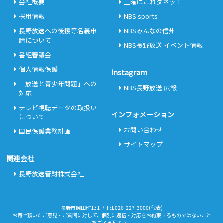
会社概要
土曜はこれダネッ！
採用情報
NBS sports
長野放送への後援等名義申
NBSみんなの信州
請について
NBS長野放送 イベント情報
番組審議会
個人情報保護
Instagram
「放送と青少年問題」への
NBS長野放送 広報
対応
テレビ視聴データの取扱い
インフォメーション
について
お問い合わせ
国民保護業務計画
サイトマップ
関連会社
長野放送管財株式会社
長野市岡田町131-7 TEL026-227-3000(代表)
お寄せ頂いたご意見・ご質問に対して、個別に返信・対応をお約束するものではないこと
をご了承下さい。