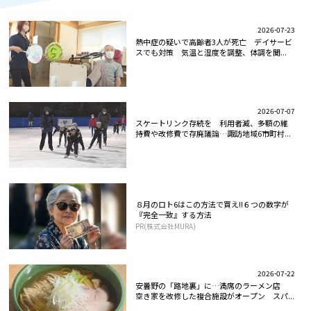
2026-07-23
熱中症の疑いで高齢者3人が死亡 デイサービ
スでも対策 気温と湿度を調整、体調を聞...
2026-07-07
スケートリンク存続を 利用者減、多額の維
持費や改修費で存廃議論…諏訪地域6市町村...
８月のロト6はこの方法で買え!!６つの数字が
『完全一致』する方法
PR(株式会社MURA)
2026-07-22
安曇野の「路地裏」に…満席のラーメン店
空き家を改修した複合施設がオープン スパ...