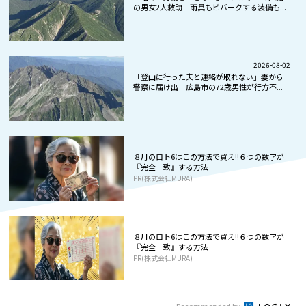
の男女2人救助 雨具もビバークする装備も...
2026-08-02
「登山に行った夫と連絡が取れない」妻から
警察に届け出 広島市の72歳男性が行方不...
８月のロト6はこの方法で買え!!６つの数字が
『完全一致』する方法
PR(株式会社MURA)
８月のロト6はこの方法で買え!!６つの数字が
『完全一致』する方法
PR(株式会社MURA)