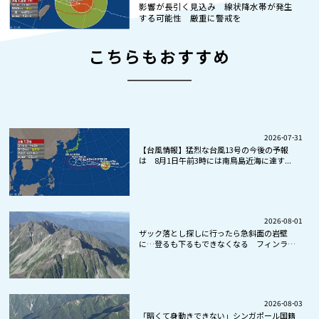
影響が長引く見込み 線状降水帯が発生
する可能性 厳重に警戒を
こちらもおすすめ
2026-07-31
【台風情報】猛烈な台風13号の今後の予報
は 8月1日午前3時には南鳥島近海に達す...
2026-08-01
ザック落とし探しに行ったら急斜面の岩壁
に…登るも下るもできなくなる フィンラン
ド...
2026-08-03
「暗くて身動きできない」シンガポール国籍