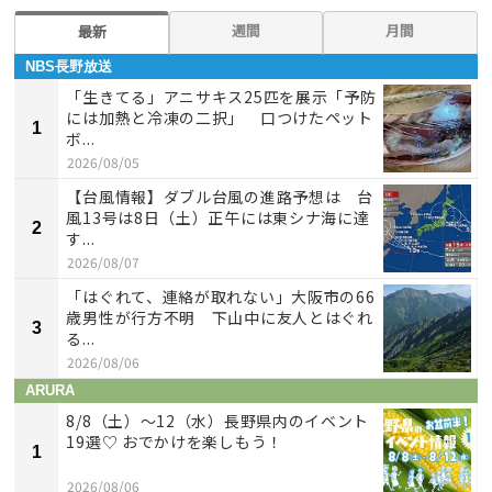
週間
月間
最新
NBS長野放送
「生きてる」アニサキス25匹を展示「予防
には加熱と冷凍の二択」 口つけたペット
1
ボ...
2026/08/05
【台風情報】ダブル台風の進路予想は 台
風13号は8日（土）正午には東シナ海に達
2
す...
2026/08/07
「はぐれて、連絡が取れない」大阪市の66
歳男性が行方不明 下山中に友人とはぐれ
3
る...
2026/08/06
ARURA
8/8（土）〜12（水）長野県内のイベント
19選♡ おでかけを楽しもう！
1
2026/08/06