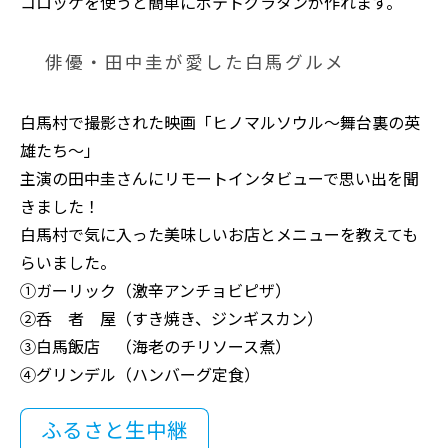
コロッケを使うと簡単にポテトグラタンが作れます。
俳優・田中圭が愛した白馬グルメ
白馬村で撮影された映画「ヒノマルソウル～舞台裏の英
雄たち～」
主演の田中圭さんにリモートインタビューで思い出を聞
きました！
白馬村で気に入った美味しいお店とメニューを教えても
らいました。
①ガーリック（激辛アンチョビピザ）
②呑 者 屋（すき焼き、ジンギスカン）
③白馬飯店 （海老のチリソース煮）
④グリンデル（ハンバーグ定食）
ふるさと生中継