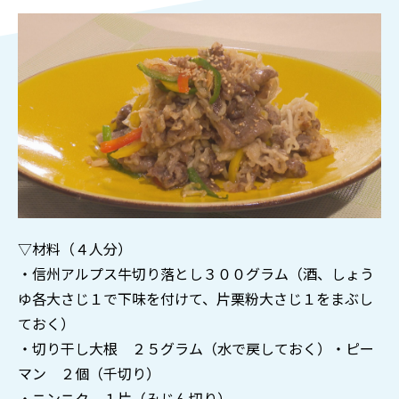
▽材料（４人分）
・信州アルプス牛切り落とし３００グラム（酒、しょう
ゆ各大さじ１で下味を付けて、片栗粉大さじ１をまぶし
ておく）
・切り干し大根 ２５グラム（水で戻しておく）・ピー
マン ２個（千切り）
・ニンニク １片（みじん切り）