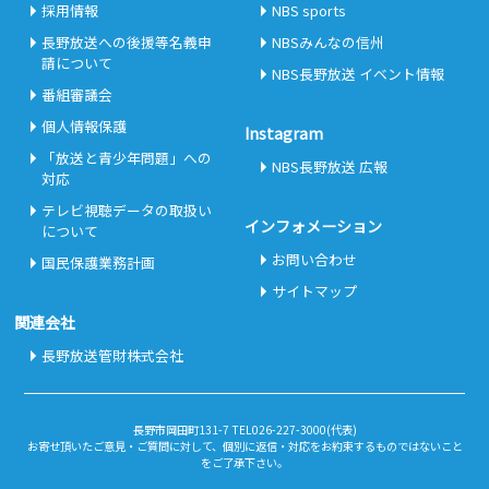
採用情報
NBS sports
長野放送への後援等名義申
NBSみんなの信州
請について
NBS長野放送 イベント情報
番組審議会
個人情報保護
Instagram
「放送と青少年問題」への
NBS長野放送 広報
対応
テレビ視聴データの取扱い
インフォメーション
について
お問い合わせ
国民保護業務計画
サイトマップ
関連会社
長野放送管財株式会社
長野市岡田町131-7 TEL026-227-3000(代表)
お寄せ頂いたご意見・ご質問に対して、個別に返信・対応をお約束するものではないこと
をご了承下さい。