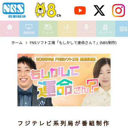
ホーム
番組情報
ニュース
イベント
アナウンサー
プレゼント
ホーム
FNSソフト工場「もしかして運命さん？」(NBS制作)
フジテレビ系列局が番組制作