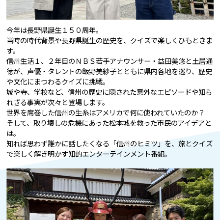
今年は長野県誕生１５０周年。
当時の時代背景や長野県誕生の歴史を、クイズで楽しくひもときま
す。
信州生活１、２年目のＮＢＳ若手アナウンサー・益田美悠と土居通
徳が、声優・タレントの飯野美紗子とともに県内各地を巡り、歴史
や文化にまつわるクイズに挑戦。
城や寺、学校など、信州の歴史に隠された意外なエピソードや知ら
れざる事実が次々と登場します。
世界を席巻した信州の生糸はアメリカで何に使われていたのか？
そして、取り壊しの危機にあった松本城を救った市民のアイデアと
は。
知れば思わず誰かに話したくなる「信州のヒミツ」を、旅とクイズ
で楽しく解き明かす知的エンターテインメント番組。