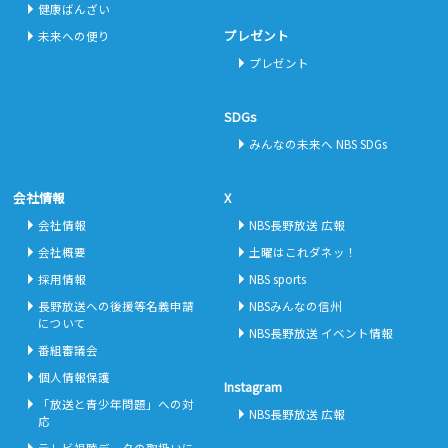
健康ばんざい
プレゼント
未来への便り
プレゼント
SDGs
みんなの未来へ NBS SDGs
会社情報
X
会社情報
NBS長野放送 広報
会社概要
土曜はこれダネッ！
採用情報
NBS sports
長野放送への後援等名義申請
NBSみんなの信州
について
NBS長野放送 イベント情報
番組審議会
個人情報保護
Instagram
「放送と青少年問題」への対
NBS長野放送 広報
応
テレビ視聴データの取扱いに