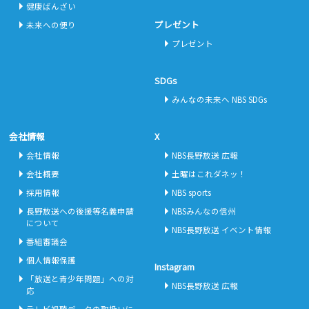
健康ばんざい
プレゼント
未来への便り
プレゼント
SDGs
みんなの未来へ NBS SDGs
会社情報
X
会社情報
NBS長野放送 広報
会社概要
土曜はこれダネッ！
採用情報
NBS sports
長野放送への後援等名義申請
NBSみんなの信州
について
NBS長野放送 イベント情報
番組審議会
個人情報保護
Instagram
「放送と青少年問題」への対
NBS長野放送 広報
応
テレビ視聴データの取扱いに