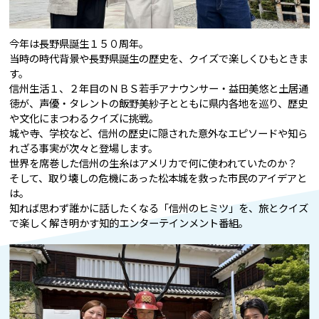
今年は長野県誕生１５０周年。
当時の時代背景や長野県誕生の歴史を、クイズで楽しくひもときま
す。
信州生活１、２年目のＮＢＳ若手アナウンサー・益田美悠と土居通
徳が、声優・タレントの飯野美紗子とともに県内各地を巡り、歴史
や文化にまつわるクイズに挑戦。
城や寺、学校など、信州の歴史に隠された意外なエピソードや知ら
れざる事実が次々と登場します。
世界を席巻した信州の生糸はアメリカで何に使われていたのか？
そして、取り壊しの危機にあった松本城を救った市民のアイデアと
は。
知れば思わず誰かに話したくなる「信州のヒミツ」を、旅とクイズ
で楽しく解き明かす知的エンターテインメント番組。