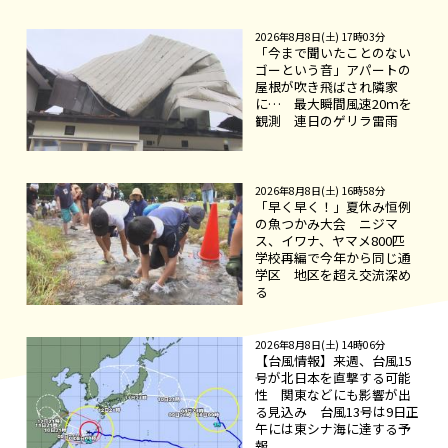
2026年8月8日(土) 17時03分
「今まで聞いたことのない
ゴーという音」アパートの
屋根が吹き飛ばされ隣家
に… 最大瞬間風速20ｍを
観測 連日のゲリラ雷雨
2026年8月8日(土) 16時58分
「早く早く！」夏休み恒例
の魚つかみ大会 ニジマ
ス、イワナ、ヤマメ800匹
学校再編で今年から同じ通
学区 地区を超え交流深め
る
2026年8月8日(土) 14時06分
【台風情報】来週、台風15
号が北日本を直撃する可能
性 関東などにも影響が出
る見込み 台風13号は9日正
午には東シナ海に達する予
報