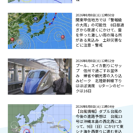
2026年8月8日(土) 12時50分
関東甲信地方では「警報級
の大雨」の可能性 8日昼過
ぎから夜遅くにかけて、雷
を伴った激しい雨の降る所
がある見込み 土砂災害な
どに注意・警戒
2026年8月8日(土) 12時12分
プール、スイカ割りにサッ
プ 信州で過ごすお盆休
み 帰省や観光客の入り込
みピーク 北陸新幹線下り
はほぼ満席 Uターンのピー
クは16日
2026年8月8日(土) 11時34分
【台風情報】ダブル台風の
今後の進路予想は 台風13
号は沖縄本島の西北西にあ
って、9日（日）にかけて東
シナ海を西寄りに進む見込