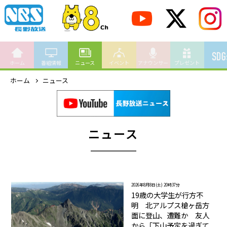
ホーム
番組情報
ニュース
イベント
アナウンサー
プレゼント
ホーム
ニュース
ニュース
2026年8月8日(土) 20時37分
19歳の大学生が行方不
明 北アルプス槍ヶ岳方
面に登山、遭難か 友人
から「下山予定を過ぎて