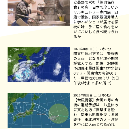
安曇野で営む「豚肉保存
食」の店 日本で珍しいシ
ャルキュトリー専門店 21
歳で渡仏、国家最優秀職人
に学んだシェフが届ける伝
統の味「手に届く食材をい
かにおいしく食べ続けられ
るか」
2026年8月8日(土) 17時27分
関東甲信地方では「警報級
の大雨」となる地域や期間
が拡大する可能性 24時間
予想降水量は関東地方北部8
0ミリ・関東地方南部60ミ
リ・甲信地方100ミリ（9日
午後6時まで 多い所で）
2026年8月8日(土) 17時04分
【台風情報】台風15号の今
後の進路予想は お盆休み
に東北地方に直撃する恐
れ 関東も影響を受ける可
能性 東北地方の太平洋側
を中心に大雨となる恐れ