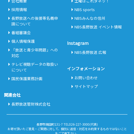
会社概要
土曜はこれダネッ！
採用情報
NBS sports
長野放送への後援等名義申
NBSみんなの信州
請について
NBS長野放送 イベント情報
番組審議会
個人情報保護
Instagram
「放送と青少年問題」への
NBS長野放送 広報
対応
テレビ視聴データの取扱い
インフォメーション
について
お問い合わせ
国民保護業務計画
サイトマップ
関連会社
長野放送管財株式会社
長野市岡田町131-7 TEL026-227-3000(代表)
お寄せ頂いたご意見・ご質問に対して、個別に返信・対応をお約束するものではないこと
をご了承下さい。