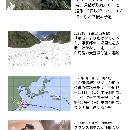
も、連絡が取れない」と
通報 9日以降、ヘリコプ
ターなどで捜索予定
2026年8月8日(土) 19時48分
「疲労により動けなくなっ
た」東京都の57歳男性を救
助 けがなし 北アルプス
白馬岳の大雪渓付近で遭難
2026年8月8日(土) 19時28分
【台風情報】ダブル台風の
今後の進路予想は 台風15
号は11日（火）午後3時には
三陸沖に達する予報 台風1
5号は9日（日）午前6時には
東シナ海に達する予報
2026年8月8日(土) 19時00分
フランス修業の女性職人が