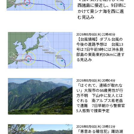
西諸島に接近し、9日頃に
かけて東シナ海を西に進
む見込み
2026年8月6日(木) 22時40分
【台風情報】ダブル台風の
今後の進路予想は 台風13
号は7日午前9時には沖永良
部島の東南東約50kmに達す
る見込み
2026年8月6日(木) 20時04分
「はぐれて、連絡が取れな
い」大阪市の66歳男性が行
方不明 下山中に友人とは
ぐれる 南アルプス易老岳
で遭難 7日早朝から警察官
5人態勢で捜索予定
2026年8月6日(木) 19時31分
「悪意ある確信犯」諏訪湖