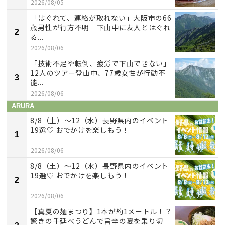
2026/08/05
「はぐれて、連絡が取れない」大阪市の66
歳男性が行方不明 下山中に友人とはぐれ
2
る...
2026/08/06
「技術不足や転倒、疲労で下山できない」
12人のツアー登山中、77歳女性が行動不
3
能...
2026/08/06
ARURA
8/8（土）〜12（水）長野県内のイベント
19選♡ おでかけを楽しもう！
1
2026/08/06
8/8（土）〜12（水）長野県内のイベント
19選♡ おでかけを楽しもう！
2
2026/08/06
【真夏の麺まつり】1本が約1メートル！？
驚きの手延べうどんで旨辛の夏を乗り切