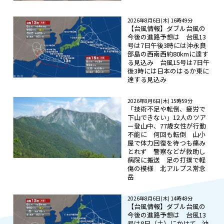
2026年8月6日(木) 16時49分
【台風情報】ダブル台風の
今後の進路予想は 台風13
号は7日午後3時には沖永良
部島の西南西約80kmに達す
る見込み 台風15号は7日午
後3時には日本のはるか東に
達する見込み
2026年8月6日(木) 15時59分
「技術不足や転倒、疲労で
下山できない」12人のツア
ー登山中、77歳女性が行動
不能に 何回も転倒 山小
屋で体力回復を待つも痛み
とれず 警察などが救助し
病院に搬送 足の打撲で軽
傷の模様 北アルプス常念
岳
2026年8月6日(木) 14時48分
【台風情報】ダブル台風の
今後の進路予想は 台風13
号は8日（土）にかけて、沖