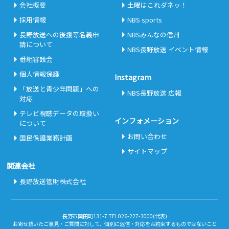
会社概要
土曜はこれダネッ！
採用情報
NBS sports
長野放送への後援等名義申
NBSみんなの信州
請について
NBS長野放送 イベント情報
番組審議会
個人情報保護
Instagram
「放送と青少年問題」への
NBS長野放送 広報
対応
テレビ視聴データの取扱い
インフォメーション
について
お問い合わせ
国民保護業務計画
サイトマップ
関連会社
長野放送管財株式会社
長野市岡田町131-7 TEL026-227-3000(代表)
お寄せ頂いたご意見・ご質問に対して、個別に返信・対応をお約束するものではないこと