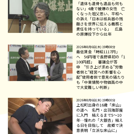
「遺体も遺骨も遺品も何も
ない」4歳で被爆の女性 亡
くなった祖父思い、平和へ
の訴え「日本は核兵器の残
酷さを世界に伝える義務と
責任を持っている」 広島
の原爆投下から81年
2026年8月6日(木) 19時08分
最低賃金「時給1117円」
へ 56円増で長野県初の「1
100円超」 審議会が答
申 “引き上げ求める”労働
者側と“経営への影響を心
配”使用者側で意見の隔たり
も「中東情勢や物価高の中
で大変難しい判断」
2026年8月6日(木) 19時00分
上松町出身の16歳「床山」
の道へ 名門・出羽海部屋
に入門 結えるまで5～10
年…憧れの「大銀杏」結え
る日を目指して 故郷で決
意表明「立派な床山に」