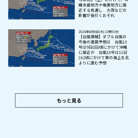
縄本島地方や奄美地方に接
近する見通し 大雨などの
影響が長引くおそれ
2026年8月6日(木) 13時53分
【台風情報】ダブル台風の
今後の進路予想は 台風13
号は9日(日)頃にかけて沖縄
に接近か 台風15号は11日
(火)頃にかけて東の海上を北
よりに進む予想
もっと見る