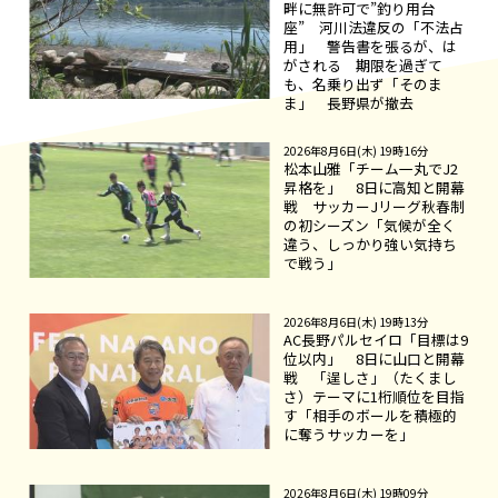
畔に無許可で”釣り用台
座” 河川法違反の「不法占
用」 警告書を張るが、は
がされる 期限を過ぎて
も、名乗り出ず「そのま
ま」 長野県が撤去
2026年8月6日(木) 19時16分
松本山雅「チーム一丸でJ2
昇格を」 8日に高知と開幕
戦 サッカーJリーグ秋春制
の初シーズン「気候が全く
違う、しっかり強い気持ち
で戦う」
2026年8月6日(木) 19時13分
AC長野パルセイロ「目標は9
位以内」 8日に山口と開幕
戦 「逞しさ」（たくまし
さ）テーマに1桁順位を目指
す「相手のボールを積極的
に奪うサッカーを」
2026年8月6日(木) 19時09分