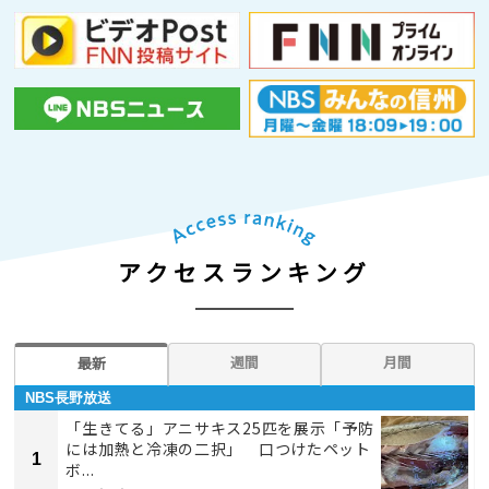
アクセスランキング
週間
月間
最新
NBS長野放送
「生きてる」アニサキス25匹を展示「予防
には加熱と冷凍の二択」 口つけたペット
1
ボ...