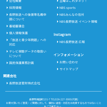
会社概要
土曜はこれダネッ！
採用情報
NBS sports
長野放送への後援等名義申
NBSみんなの信州
請について
NBS長野放送 イベント情報
番組審議会
個人情報保護
Instagram
「放送と青少年問題」への
NBS長野放送 広報
対応
テレビ視聴データの取扱い
インフォメーション
について
お問い合わせ
国民保護業務計画
サイトマップ
関連会社
長野放送管財株式会社
長野市岡田町131-7 TEL026-227-3000(代表)
お寄せ頂いたご意見・ご質問に対して、個別に返信・対応をお約束するものではないこと
をご了承下さい。