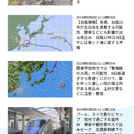
る
2026年8月8日(土) 14時06分
【台風情報】来週、台風15
号が北日本を直撃する可能
性 関東などにも影響が出
る見込み 台風13号は9日正
午には東シナ海に達する予
報
2026年8月8日(土) 12時50分
関東甲信地方では「警報級
の大雨」の可能性 8日昼過
ぎから夜遅くにかけて、雷
を伴った激しい雨の降る所
がある見込み 土砂災害な
どに注意・警戒
2026年8月8日(土) 12時12分
プール、スイカ割りにサッ
プ 信州で過ごすお盆休
み 帰省や観光客の入り込
みピーク 北陸新幹線下り