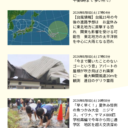
午後6時まで 多い所で）
2026年8月8日(土) 17時04分
【台風情報】台風15号の今
後の進路予想は お盆休み
に東北地方に直撃する恐
れ 関東も影響を受ける可
能性 東北地方の太平洋側
を中心に大雨となる恐れ
2026年8月8日(土) 17時03分
「今まで聞いたことのない
ゴーという音」アパートの
屋根が吹き飛ばされ隣家
に… 最大瞬間風速20ｍを
観測 連日のゲリラ雷雨
2026年8月8日(土) 16時58分
「早く早く！」夏休み恒例
の魚つかみ大会 ニジマ
ス、イワナ、ヤマメ800匹
学校再編で今年から同じ通
学区 地区を超え交流深め