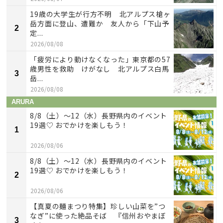
19歳の大学生が行方不明 北アルプス槍ヶ
岳方面に登山、遭難か 友人から「下山予
2
定...
2026/08/08
「疲労により動けなくなった」東京都の57
歳男性を救助 けがなし 北アルプス白馬
3
岳...
2026/08/08
ARURA
8/8（土）〜12（水）長野県内のイベント
19選♡ おでかけを楽しもう！
1
2026/08/06
8/8（土）〜12（水）長野県内のイベント
19選♡ おでかけを楽しもう！
2
2026/08/06
【真夏の麺まつり特集】珍しい山菜を”つ
なぎ”に使った絶品そば 『信州おやまぼ
3