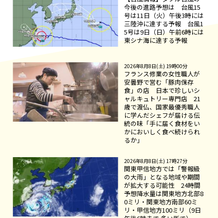
今後の進路予想は 台風15
号は11日（火）午後3時には
三陸沖に達する予報 台風1
5号は9日（日）午前6時には
東シナ海に達する予報
2026年8月8日(土) 19時00分
フランス修業の女性職人が
安曇野で営む「豚肉保存
食」の店 日本で珍しいシ
ャルキュトリー専門店 21
歳で渡仏、国家最優秀職人
に学んだシェフが届ける伝
統の味「手に届く食材をい
かにおいしく食べ続けられ
るか」
2026年8月8日(土) 17時27分
関東甲信地方では「警報級
の大雨」となる地域や期間
が拡大する可能性 24時間
予想降水量は関東地方北部8
0ミリ・関東地方南部60ミ
リ・甲信地方100ミリ（9日