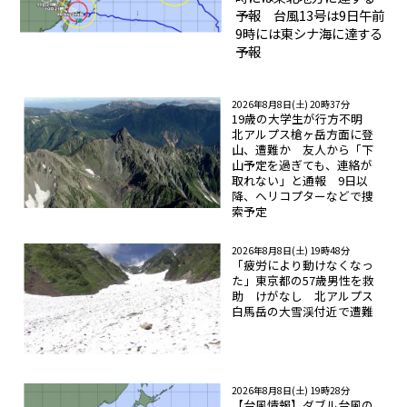
予報 台風13号は9日午前
9時には東シナ海に達する
予報
2026年8月8日(土) 20時37分
19歳の大学生が行方不明
北アルプス槍ヶ岳方面に登
山、遭難か 友人から「下
山予定を過ぎても、連絡が
取れない」と通報 9日以
降、ヘリコプターなどで捜
索予定
2026年8月8日(土) 19時48分
「疲労により動けなくなっ
た」東京都の57歳男性を救
助 けがなし 北アルプス
白馬岳の大雪渓付近で遭難
2026年8月8日(土) 19時28分
【台風情報】ダブル台風の