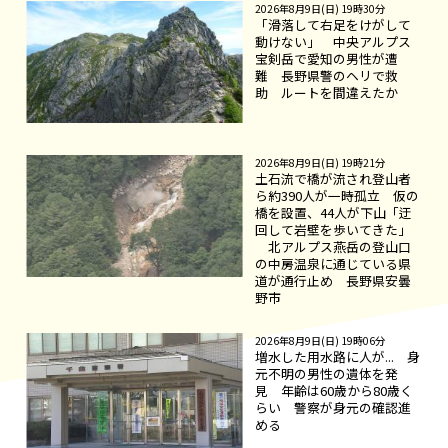
2026年8月9日(日) 19時30分
「滑落して右足をけがして
動けない」 中央アルプス
宝剣岳で愛知の男性が遭
難 長野県警のヘリで救
助 ルートを間違えたか
2026年8月9日(日) 19時21分
土石流で橋が流され登山者
ら約390人が一時孤立 仮の
橋を設置、44人が下山「迂
回して岩壁を歩いてきた」
北アルプス燕岳の登山口
の中房温泉に通じている県
道が通行止め 長野県安曇
野市
2026年8月9日(日) 19時06分
増水した用水路に人が... 身
元不明の男性の遺体を発
見 年齢は60歳から80歳く
らい 警察が身元の確認進
める