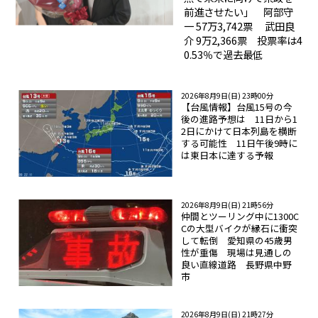
前進させたい」 阿部守
一 57万3,742票 武田良
介 9万2,366票 投票率は4
0.53％で過去最低
2026年8月9日(日) 23時00分
【台風情報】台風15号の今
後の進路予想は 11日から1
2日にかけて日本列島を横断
する可能性 11日午後9時に
は東日本に達する予報
2026年8月9日(日) 21時56分
仲間とツーリング中に1300C
Cの大型バイクが縁石に衝突
して転倒 愛知県の45歳男
性が重傷 現場は見通しの
良い直線道路 長野県中野
市
2026年8月9日(日) 21時27分