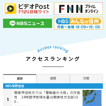
アクセスランキング
週間
月間
最新
NBS長野放送
関東甲信地方では「警報級の大雨」の可能
性 24時間予想降水量は関東地方北部10
1
0...