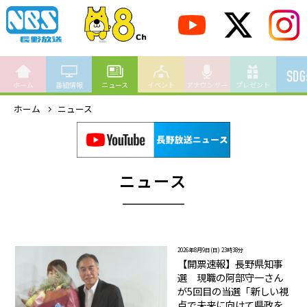
ホーム
番組情報
ニュース
イベント
アナウンサー
プレゼント
ホーム
ニュース
ニュース
2026年8月9日(日) 23時38分
【開票速報】長野県知事
選 現職の阿部守一さん
が5回目の当選「新しい視
点で未来に向けて県政を