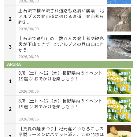
2026/08/09
土石流で橋が流され道路も路肩が崩壊 北
アルプスの登山道に通じる県道 登山者ら
2
約3...
2026/08/09
土石流で通行止め 数百人の登山者や観光
客が下山できず 北アルプスの登山口に向
3
かう...
2026/08/09
ARURA
8/8（土）〜12（水）長野県内のイベント
19選♡ おでかけを楽しもう！
1
2026/08/06
8/8（土）〜12（水）長野県内のイベント
19選♡ おでかけを楽しもう！
2
2026/08/06
【真夏の麺まつり】地元産とうもろこしの
冷製ラーメンにバゲット添え、この発想は