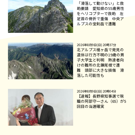
「滑落して動けない」と救
助要請 愛知県の55歳男性
をヘリコプターで救助 左
足首の骨折で重傷 中央ア
ルプスの宝剣岳で遭難
2026年8月9日(日) 20時37分
北アルプス槍ヶ岳で発見の
遺体は行方不明の19歳の男
子大学生と判明 熟達者向
けの難所の北鎌尾根で遭
難 頭部に大きな損傷 滑
落した可能性も
2026年8月9日(日) 20時04分
【速報】長野県知事選で現
職の阿部守一さん（65）が5
回目の当選確実