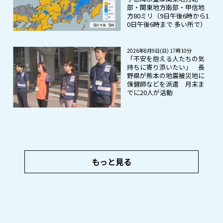
部・関東地方南部・甲信地
方80ミリ（9日午後6時から1
0日午後6時まで 多い所で）
2026年8月9日(日) 17時10分
「不安を抱える人たちの気
持ちに寄り添いたい」 長
野県が熊本の地震被災地に
保健師などを派遣 月末ま
でに20人が活動
もっと見る