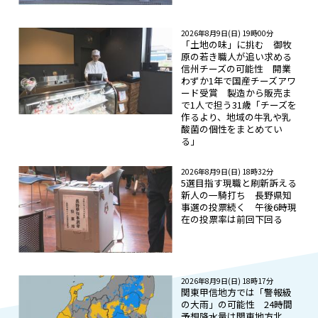
2026年8月9日(日) 19時00分
「土地の味」に挑む 御牧
原の若き職人が追い求める
信州チーズの可能性 開業
わずか1年で国産チーズアワ
ード受賞 製造から販売ま
で1人で担う31歳「チーズを
作るより、地域の牛乳や乳
酸菌の個性をまとめてい
る」
2026年8月9日(日) 18時32分
5選目指す現職と刷新訴える
新人の一騎打ち 長野県知
事選の投票続く 午後6時現
在の投票率は前回下回る
2026年8月9日(日) 18時17分
関東甲信地方では「警報級
の大雨」の可能性 24時間
予想降水量は関東地方北