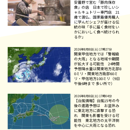
安曇野で営む「豚肉保存
食」の店 日本で珍しいシ
ャルキュトリー専門店 21
歳で渡仏、国家最優秀職人
に学んだシェフが届ける伝
統の味「手に届く食材をい
かにおいしく食べ続けられ
るか」
2026年8月8日(土) 17時27分
関東甲信地方では「警報級
の大雨」となる地域や期間
が拡大する可能性 24時間
予想降水量は関東地方北部8
0ミリ・関東地方南部60ミ
リ・甲信地方100ミリ（9日
午後6時まで 多い所で）
2026年8月8日(土) 17時04分
【台風情報】台風15号の今
後の進路予想は お盆休み
に東北地方に直撃する恐
れ 関東も影響を受ける可
能性 東北地方の太平洋側
を中心に大雨となる恐れ