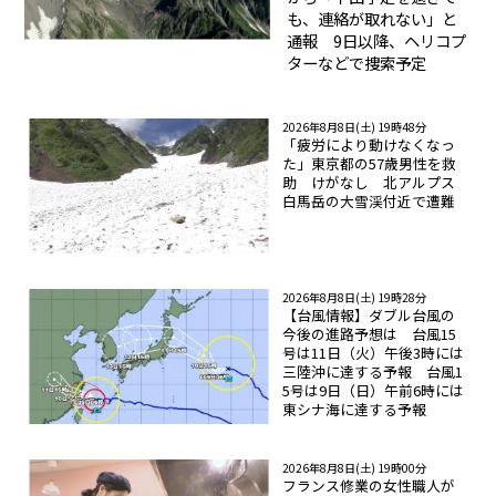
も、連絡が取れない」と
通報 9日以降、ヘリコプ
ターなどで捜索予定
2026年8月8日(土) 19時48分
「疲労により動けなくなっ
た」東京都の57歳男性を救
助 けがなし 北アルプス
白馬岳の大雪渓付近で遭難
2026年8月8日(土) 19時28分
【台風情報】ダブル台風の
今後の進路予想は 台風15
号は11日（火）午後3時には
三陸沖に達する予報 台風1
5号は9日（日）午前6時には
東シナ海に達する予報
2026年8月8日(土) 19時00分
フランス修業の女性職人が