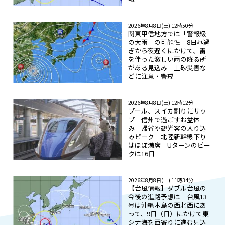
2026年8月8日(土) 12時50分
関東甲信地方では「警報級
の大雨」の可能性 8日昼過
ぎから夜遅くにかけて、雷
を伴った激しい雨の降る所
がある見込み 土砂災害な
どに注意・警戒
2026年8月8日(土) 12時12分
プール、スイカ割りにサッ
プ 信州で過ごすお盆休
み 帰省や観光客の入り込
みピーク 北陸新幹線下り
はほぼ満席 Uターンのピー
クは16日
2026年8月8日(土) 11時34分
【台風情報】ダブル台風の
今後の進路予想は 台風13
号は沖縄本島の西北西にあ
って、9日（日）にかけて東
シナ海を西寄りに進む見込