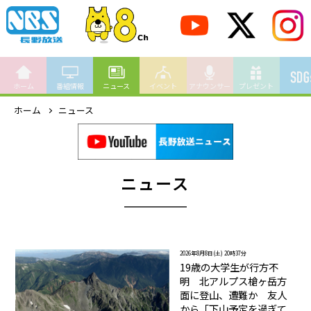
ホーム
番組情報
ニュース
イベント
アナウンサー
プレゼント
ホーム
ニュース
ニュース
2026年8月8日(土) 20時37分
19歳の大学生が行方不
明 北アルプス槍ヶ岳方
面に登山、遭難か 友人
から「下山予定を過ぎて