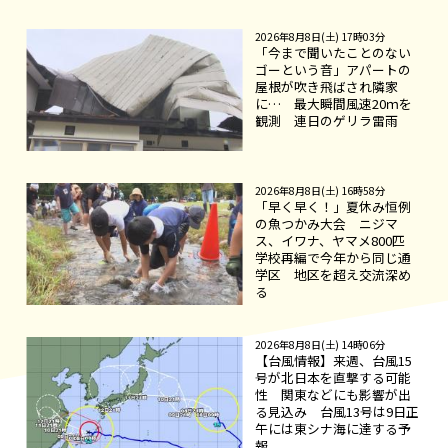
2026年8月8日(土) 17時03分
「今まで聞いたことのない
ゴーという音」アパートの
屋根が吹き飛ばされ隣家
に… 最大瞬間風速20ｍを
観測 連日のゲリラ雷雨
2026年8月8日(土) 16時58分
「早く早く！」夏休み恒例
の魚つかみ大会 ニジマ
ス、イワナ、ヤマメ800匹
学校再編で今年から同じ通
学区 地区を超え交流深め
る
2026年8月8日(土) 14時06分
【台風情報】来週、台風15
号が北日本を直撃する可能
性 関東などにも影響が出
る見込み 台風13号は9日正
午には東シナ海に達する予
報