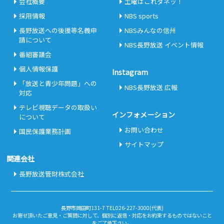
会社概要
土曜はこれダネッ！
採用情報
NBS sports
長野放送への後援等名義申
NBSみんなの信州
請について
NBS長野放送 イベント情報
番組審議会
個人情報保護
Instagram
「放送と青少年問題」への
NBS長野放送 広報
対応
テレビ視聴データの取扱い
インフォメーション
について
お問い合わせ
国民保護業務計画
サイトマップ
関連会社
長野放送管財株式会社
長野市岡田町131-7 TEL026-227-3000(代表)
お寄せ頂いたご意見・ご質問に対して、個別に返信・対応をお約束するものではないこと
をご了承下さい。