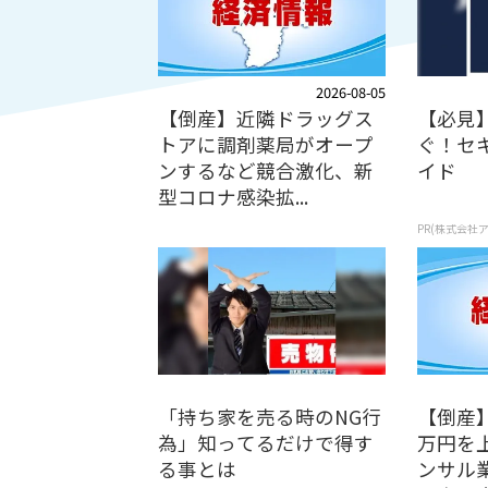
2026-08-05
【倒産】近隣ドラッグス
【必見
トアに調剤薬局がオープ
ぐ！セ
ンするなど競合激化、新
イド
型コロナ感染拡...
PR(株式会社
「持ち家を売る時のNG行
【倒産】
為」知ってるだけで得す
万円を
る事とは
ンサル