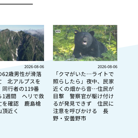
2026-08-06
2026-08-06
の62歳男性が滑落
「クマがいた…ライトで
亡 北アルプスを
照らしたら」夜中、民家
同行者の119番
近くの畑から音…住民が
ら1週間 ヘリで救
目撃 警察官が駆け付け
亡を確認 鹿島槍
るが発見できず 住民に
山頂近く
注意を呼びかける 長
野・安曇野市