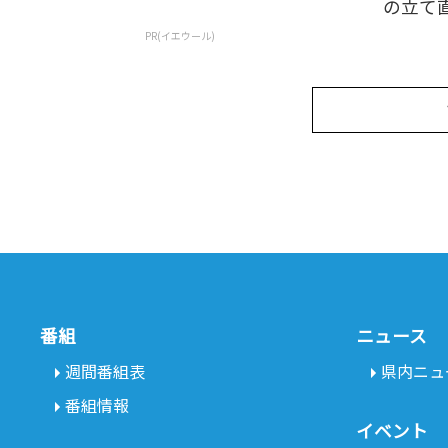
の立て直し
PR(イエウール)
番組
ニュース
週間番組表
県内ニュ
番組情報
イベント