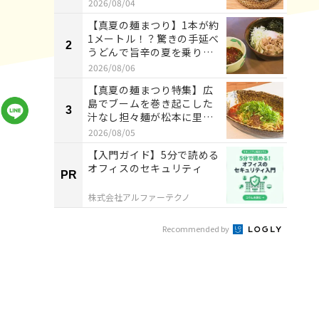
ぼくち...
2026/08/04
【真夏の麺まつり】1本が約
1メートル！？驚きの手延べ
2
2
うどんで旨辛の夏を乗り切
る ...
2026/08/06
【真夏の麺まつり特集】広
島でブームを巻き起こした
3
3
汁なし担々麺が松本に里帰
り 『S...
2026/08/05
【入門ガイド】5分で読める
オフィスのセキュリティ
PR
PR
株式会社アルファーテクノ
Recommended by