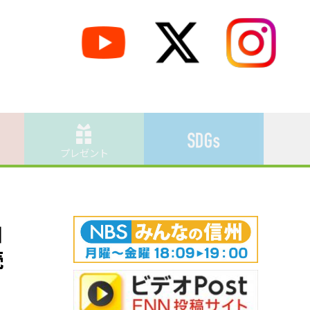
プレゼント
口
続