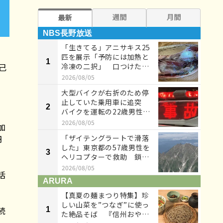
週間
月間
最新
NBS長野放送
NB
「生きてる」アニサキス25
匹を展示「予防には加熱と
1
1
己
冷凍の二択」 口つけたペ
ットボ...
2026/08/05
大型バイクが右折のため停
止していた乗用車に追突
2
2
バイクを運転の22歳男性が
重傷 ...
2026/08/05
加
円
「ザイテングラートで滑落
した」東京都の57歳男性を
3
3
ヘリコプターで救助 鎖骨
と肋骨...
2026/08/05
活
ARURA
AR
【真夏の麺まつり特集】珍
しい山菜を”つなぎ”に使っ
続
1
1
た絶品そば 『信州おやま