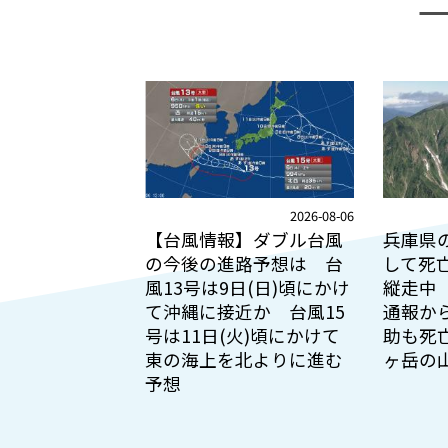
2026-08-06
【台風情報】ダブル台風
兵庫県
の今後の進路予想は 台
して死
風13号は9日(日)頃にかけ
縦走中 
て沖縄に接近か 台風15
通報か
号は11日(火)頃にかけて
助も死
東の海上を北よりに進む
ヶ岳の
予想