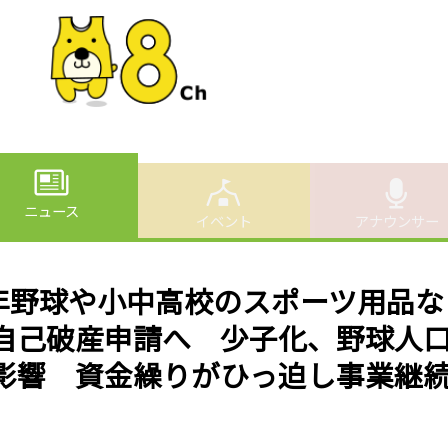
ニュース
イベント
アナウンサー
少年野球や小中高校のスポーツ用品な
自己破産申請へ 少子化、野球人
影響 資金繰りがひっ迫し事業継