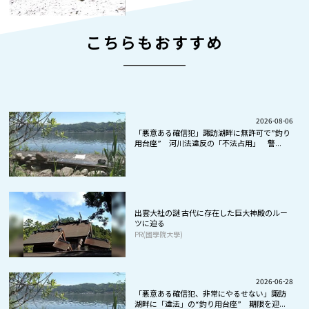
こちらもおすすめ
2026-08-06
「悪意ある確信犯」諏訪湖畔に無許可で”釣り
用台座” 河川法違反の「不法占用」 警...
出雲大社の謎 古代に存在した巨大神殿のルー
ツに迫る
PR(國學院大學)
2026-06-28
「悪意ある確信犯、非常にやるせない」諏訪
湖畔に「違法」の“釣り用台座” 期限を迎...