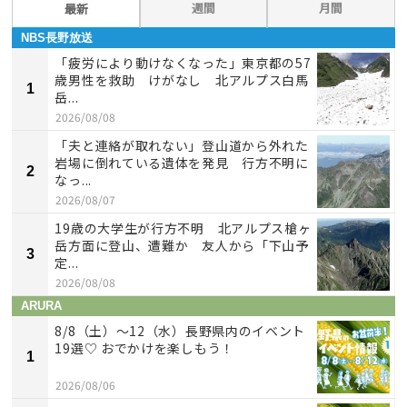
週間
月間
最新
NBS長野放送
「疲労により動けなくなった」東京都の57
歳男性を救助 けがなし 北アルプス白馬
1
岳...
2026/08/08
「夫と連絡が取れない」登山道から外れた
岩場に倒れている遺体を発見 行方不明に
2
なっ...
2026/08/07
19歳の大学生が行方不明 北アルプス槍ヶ
岳方面に登山、遭難か 友人から「下山予
3
定...
2026/08/08
ARURA
8/8（土）〜12（水）長野県内のイベント
19選♡ おでかけを楽しもう！
1
2026/08/06