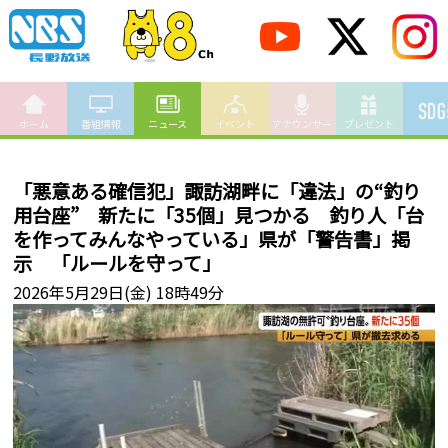
ホーム
番組情報
ニュース
イベント
アナウンサー
プレゼント
「悪意ある確信犯」諏訪湖畔に「違法」の“釣り
用台座” 新たに「35個」見つかる 釣り人「台
を作ってみんなやっている」県が「警告書」掲
示 「ルールを守って」
2026年5月29日(金) 18時49分