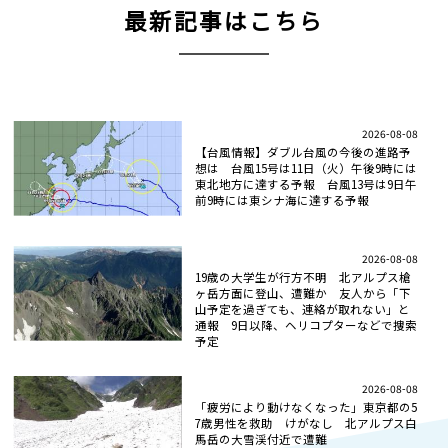
最新記事はこちら
2026-08-08
【台風情報】ダブル台風の今後の進路予
想は 台風15号は11日（火）午後9時には
東北地方に達する予報 台風13号は9日午
前9時には東シナ海に達する予報
2026-08-08
19歳の大学生が行方不明 北アルプス槍
ヶ岳方面に登山、遭難か 友人から「下
山予定を過ぎても、連絡が取れない」と
通報 9日以降、ヘリコプターなどで捜索
予定
2026-08-08
「疲労により動けなくなった」東京都の5
7歳男性を救助 けがなし 北アルプス白
馬岳の大雪渓付近で遭難