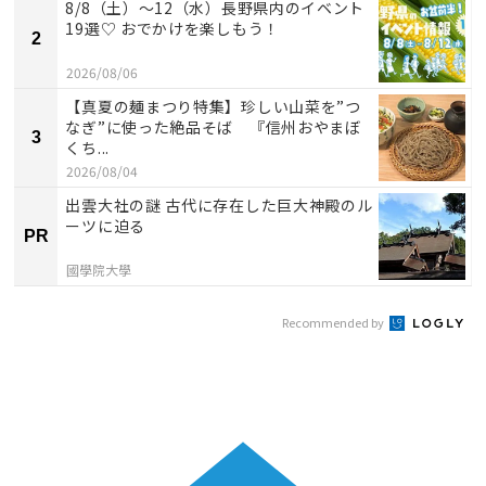
8/8（土）〜12（水）長野県内のイベント
19選♡ おでかけを楽しもう！
2
2026/08/06
【真夏の麺まつり特集】珍しい山菜を”つ
なぎ”に使った絶品そば 『信州おやまぼ
3
くち...
2026/08/04
出雲大社の謎 古代に存在した巨大神殿のル
ーツに迫る
PR
國學院大學
Recommended by