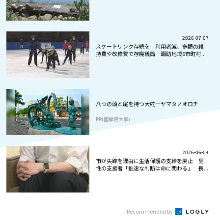
2026-07-07
スケートリンク存続を 利用者減、多額の維
持費や改修費で存廃議論…諏訪地域6市町村...
八つの頭と尾を持つ大蛇ーヤマタノオロチ
PR(國學院大學)
2026-06-04
市が失踪を理由に生活保護の支給を廃止 男
性の支援者「拙速な判断は命に関わる」 長...
Recommended by