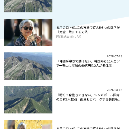
ド...
８月のロト6はこの方法で買え!!６つの数字が
『完全一致』する方法
PR(株式会社MURA)
2026-07-28
「仲間が寒さで動けない」韓国から15人のツ
アー登山に参加の60代男性2人が低体温...
2026-08-03
「暗くて身動きできない」シンガポール国籍
の男女2人救助 雨具もビバークする装備も...
８月のロト6はこの方法で買え!!６つの数字が