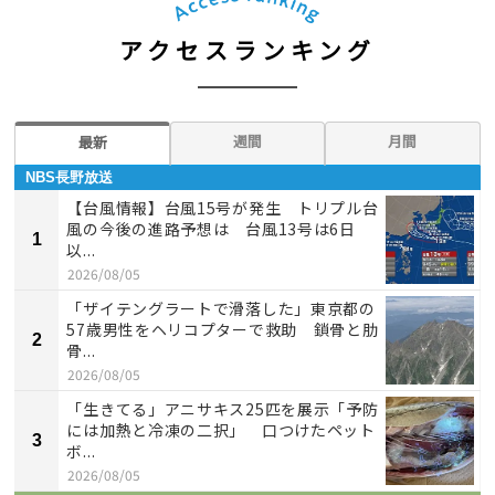
アクセスランキング
週間
月間
最新
NBS長野放送
【台風情報】台風15号が発生 トリプル台
風の今後の進路予想は 台風13号は6日
1
以...
2026/08/05
「ザイテングラートで滑落した」東京都の
57歳男性をヘリコプターで救助 鎖骨と肋
2
骨...
2026/08/05
「生きてる」アニサキス25匹を展示「予防
には加熱と冷凍の二択」 口つけたペット
3
ボ...
2026/08/05