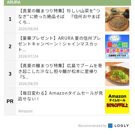
ARURA
【真夏の麺まつり特集】珍しい山菜を”つ
なぎ”に使った絶品そば 『信州おやまぼ
1
くち...
2026/08/04
【豪華プレゼント】ARURA 夏の信州プレ
ゼントキャンペーン！シャインマスカッ
2
ト...
2026/07/24
【真夏の麺まつり特集】広島でブームを巻
き起こした汁なし担々麺が松本に里帰り
3
『S...
2026/08/05
【毎日変わる】Amazonタイムセールが見
逃せない！
PR
Amazon
Recommended by