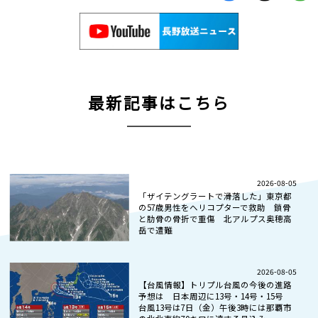
最新記事はこちら
2026-08-05
「ザイテングラートで滑落した」東京都
の57歳男性をヘリコプターで救助 鎖骨
と肋骨の骨折で重傷 北アルプス奥穂高
岳で遭難
2026-08-05
【台風情報】トリプル台風の今後の進路
予想は 日本周辺に13号・14号・15号
台風13号は7日（金）午後3時には那覇市