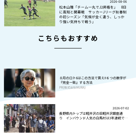
2026-08-06
松本山雅「チーム一丸でJ2昇格を」 8日
に高知と開幕戦 サッカーJリーグ秋春制
の初シーズン「気候が全く違う、しっか
り強い気持ちで戦う」
こちらもおすすめ
８月のロト6はこの方法で買え!!６つの数字が
『完全一致』する方法
PR(株式会社MURA)
2026-07-02
長野県内トップは軽井沢の旧軽井沢銀座通
り インバウンド人気の白馬村は3年連続で
上...