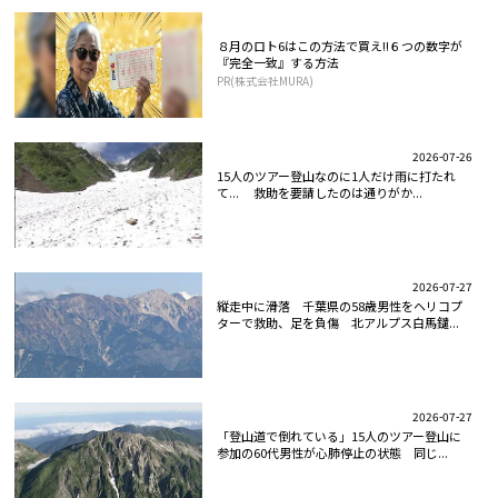
８月のロト6はこの方法で買え!!６つの数字が
『完全一致』する方法
PR(株式会社MURA)
2026-07-26
15人のツアー登山なのに1人だけ雨に打たれ
て... 救助を要請したのは通りがか...
2026-07-27
縦走中に滑落 千葉県の58歳男性をヘリコプ
ターで救助、足を負傷 北アルプス白馬鑓...
2026-07-27
「登山道で倒れている」15人のツアー登山に
参加の60代男性が心肺停止の状態 同じ...