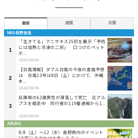
週間
月間
最新
NBS長野放送
「生きてる」アニサキス25匹を展示「予防
には加熱と冷凍の二択」 口つけたペット
1
ボ...
2026/08/05
【台風情報】ダブル台風の今後の進路予想
は 台風13号は8日（土）にかけて、沖縄
2
本...
2026/08/06
兵庫県の62歳男性が滑落して死亡 北アル
プスを縦走中 同行者の119番通報から1...
3
2026/08/06
ARURA
8/8（土）〜12（水）長野県内のイベント
19選♡ おでかけを楽しもう！