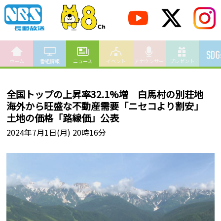
ホーム
番組情報
ニュース
イベント
アナウンサー
プレゼント
全国トップの上昇率32.1%増 白馬村の別荘地
海外から旺盛な不動産需要「ニセコより割安」
土地の価格「路線価」公表
2024年7月1日(月) 20時16分