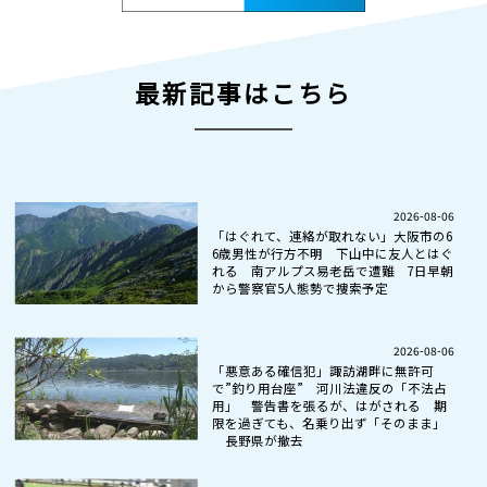
最新記事はこちら
2026-08-06
「はぐれて、連絡が取れない」大阪市の6
6歳男性が行方不明 下山中に友人とはぐ
れる 南アルプス易老岳で遭難 7日早朝
から警察官5人態勢で捜索予定
2026-08-06
「悪意ある確信犯」諏訪湖畔に無許可
で”釣り用台座” 河川法違反の「不法占
用」 警告書を張るが、はがされる 期
限を過ぎても、名乗り出ず「そのまま」
長野県が撤去