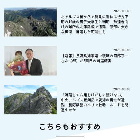
2026-08-09
北アルプス槍ヶ岳で発見の遺体は行方不
明の19歳の男子大学生と判明 熟達者向
けの難所の北鎌尾根で遭難 頭部に大き
な損傷 滑落した可能性も
2026-08-09
【速報】長野県知事選で現職の阿部守一
さん（65）が5回目の当選確実
2026-08-09
「滑落して右足をけがして動けない」
中央アルプス宝剣岳で愛知の男性が遭
難 長野県警のヘリで救助 ルートを間
違えたか
こちらもおすすめ