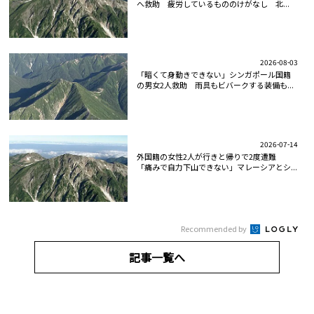
へ救助 疲労しているもののけがなし 北...
2026-08-03
「暗くて身動きできない」シンガポール国籍
の男女2人救助 雨具もビバークする装備も...
2026-07-14
外国籍の女性2人が行きと帰りで2度遭難
「痛みで自力下山できない」マレーシアとシ...
Recommended by
記事一覧へ