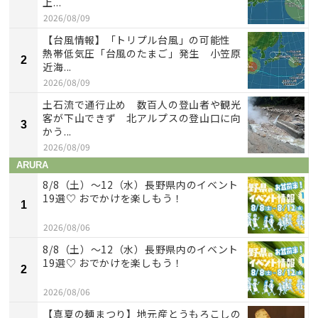
上...
2026/08/09
【台風情報】「トリプル台風」の可能性
熱帯低気圧「台風のたまご」発生 小笠原
2
近海...
2026/08/09
土石流で通行止め 数百人の登山者や観光
客が下山できず 北アルプスの登山口に向
3
かう...
2026/08/09
ARURA
8/8（土）〜12（水）長野県内のイベント
19選♡ おでかけを楽しもう！
1
2026/08/06
8/8（土）〜12（水）長野県内のイベント
19選♡ おでかけを楽しもう！
2
2026/08/06
【真夏の麺まつり】地元産とうもろこしの