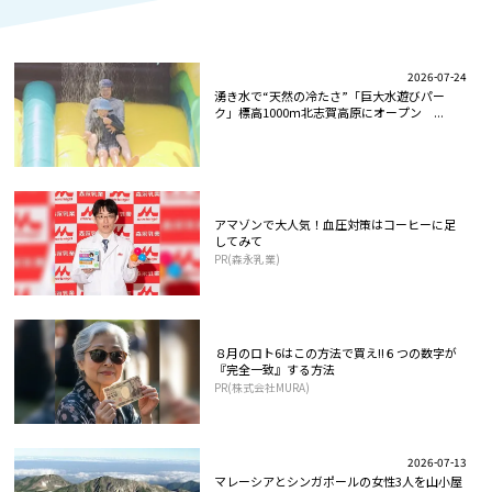
2026-07-24
湧き水で“天然の冷たさ”「巨大水遊びパー
ク」標高1000ｍ北志賀高原にオープン ...
アマゾンで大人気！血圧対策はコーヒーに足
してみて
PR(森永乳業)
８月のロト6はこの方法で買え!!６つの数字が
『完全一致』する方法
PR(株式会社MURA)
2026-07-13
マレーシアとシンガポールの女性3人を山小屋