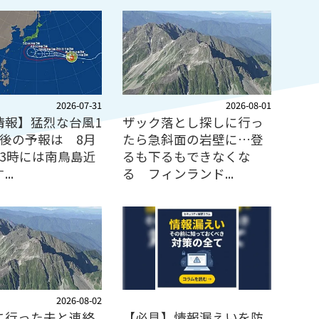
2026-07-31
2026-08-01
情報】猛烈な台風1
ザック落とし探しに行っ
今後の予報は 8月
たら急斜面の岩壁に…登
前3時には南鳥島近
るも下るもできなくな
..
る フィンランド...
2026-08-02
に行った夫と連絡
【必見】情報漏えいを防