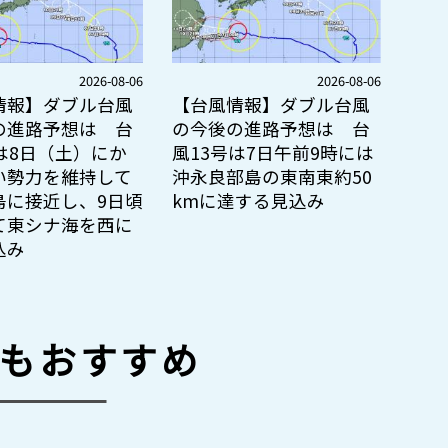
2026-08-06
2026-08-06
情報】ダブル台風
【台風情報】ダブル台風
の進路予想は 台
の今後の進路予想は 台
は8日（土）にか
風13号は7日午前9時には
い勢力を維持して
沖永良部島の東南東約50
島に接近し、9日頃
kmに達する見込み
て東シナ海を西に
込み
もおすすめ