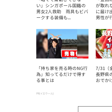
い」シンガポール国籍の
が取れ
男女2人救助 雨具もビバ
に届け
ークする装備も...
男性が行
「持ち家を売る時のNG行
7/31（
為」知ってるだけで得す
長野県
る事とは
おでか
PR(イエウール)