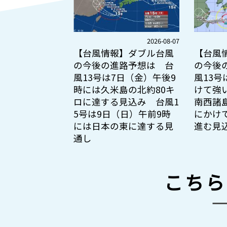
2026-08-07
【台風情報】ダブル台風
【台風
の今後の進路予想は 台
の今後
風13号は7日（金）午後9
風13号
時には久米島の北約80キ
けて強
ロに達する見込み 台風1
南西諸
5号は9日（日）午前9時
にかけ
には日本の東に達する見
進む見
通し
こちら