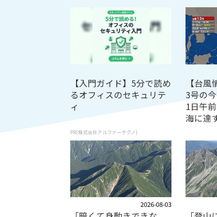
【入門ガイド】5分で読め
【台風
るオフィスのセキュリテ
3号の
ィ
1日午
海に達す.
PR(株式会社アルファーテクノ)
2026-08-03
「暗くて身動きできな
「登山