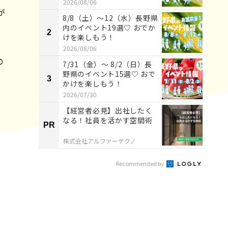
2026/08/06
が
8/8（土）〜12（水）長野県
内のイベント19選♡ おでか
2
2
けを楽しもう！
2026/08/06
の
7/31（金）～ 8/2（日）長
野県のイベント15選♡ おで
3
3
かけを楽しもう！
2026/07/30
【経営者必見】出社したく
なる！社員を活かす空間術
PR
PR
株式会社アルファーテクノ
Recommended by