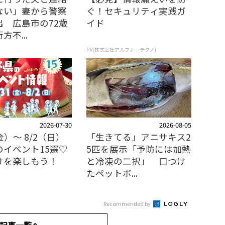
ない」妻から警察
ぐ！セキュリティ実践ガ
出 広島市の72歳
イド
方不...
PR(株式会社アルファーテクノ)
2026-07-30
2026-08-05
金）～ 8/2（日）
「生きてる」アニサキス2
のイベント15選♡
5匹を展示「予防には加熱
けを楽しもう！
と冷凍の二択」 口つけ
たペットボ...
Recommended by
記事一覧へ