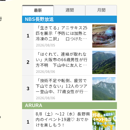
週間
月間
最新
行
NBS長野放送
NB
「生きてる」アニサキス25
匹を展示「予防には加熱と
1
1
冷凍の二択」 口つけたペ
ットボ...
2026/08/05
「はぐれて、連絡が取れな
い」大阪市の66歳男性が行
2
2
方不明 下山中に友人とは
ぐれる...
2026/08/06
「技術不足や転倒、疲労で
下山できない」12人のツア
、
3
3
ー登山中、77歳女性が行動
不能...
2026/08/06
ARURA
AR
8/8（土）〜12（水）長野県
も
内のイベント19選♡ おでか
1
1
けを楽しもう！