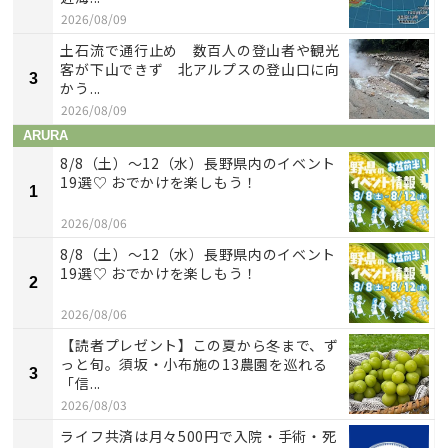
2026/08/09
土石流で通行止め 数百人の登山者や観光
客が下山できず 北アルプスの登山口に向
3
かう...
2026/08/09
ARURA
8/8（土）〜12（水）長野県内のイベント
19選♡ おでかけを楽しもう！
1
2026/08/06
8/8（土）〜12（水）長野県内のイベント
19選♡ おでかけを楽しもう！
2
2026/08/06
【読者プレゼント】この夏から冬まで、ず
っと旬。須坂・小布施の13農園を巡れる
3
「信...
2026/08/03
ライフ共済は月々500円で入院・手術・死