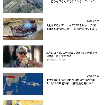
に…登るも下るもできなくなる フィンラン
ド...
2026-08-05
「生きてる」アニサキス25匹を展示「予防に
は加熱と冷凍の二択」 口つけたペットボ...
８月のロト6はこの方法で買え!!６つの数字が
『完全一致』する方法
PR(株式会社MURA)
2026-07-31
【台風情報】猛烈な台風13号の今後の予報
は 8月1日午前3時には南鳥島近海に達す...