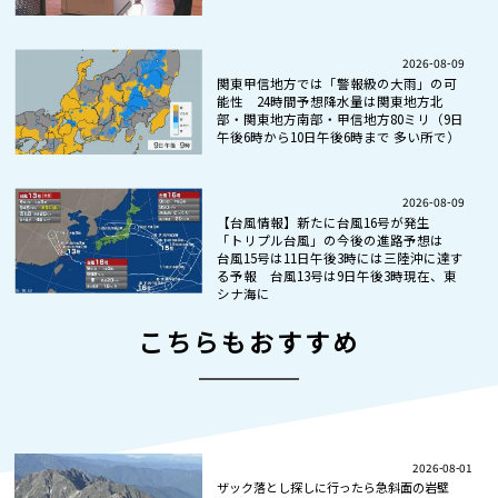
2026-08-09
関東甲信地方では「警報級の大雨」の可
能性 24時間予想降水量は関東地方北
部・関東地方南部・甲信地方80ミリ（9日
午後6時から10日午後6時まで 多い所で）
2026-08-09
【台風情報】新たに台風16号が発生
「トリプル台風」の今後の進路予想は
台風15号は11日午後3時には三陸沖に達す
る予報 台風13号は9日午後3時現在、東
シナ海に
こちらもおすすめ
2026-08-01
ザック落とし探しに行ったら急斜面の岩壁