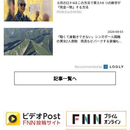
８月のロト6はこの方法で買え!!６つの数字が
『完全一致』する方法
PR(株式会社MURA)
2026-08-03
「暗くて身動きできない」シンガポール国籍
の男女2人救助 雨具もビバークする装備も...
Recommended by
記事一覧へ