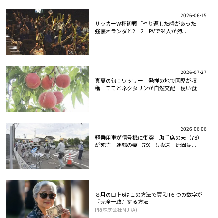
2026-06-15
サッカーW杯初戦「やり返した感があった」
強豪オランダと2－2 PVで94人が熱...
2026-07-27
真夏の旬！ワッサー 発祥の地で園児が収
穫 モモとネクタリンが自然交配 硬い食感
と...
2026-06-06
軽乗用車が信号機に衝突 助手席の夫（78）
が死亡 運転の妻（79）も搬送 原因は...
８月のロト6はこの方法で買え!!６つの数字が
『完全一致』する方法
PR(株式会社MURA)