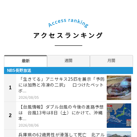
アクセスランキング
週間
月間
最新
NBS長野放送
「生きてる」アニサキス25匹を展示「予防
には加熱と冷凍の二択」 口つけたペット
1
ボ...
2026/08/05
【台風情報】ダブル台風の今後の進路予想
は 台風13号は8日（土）にかけて、沖縄
2
本...
2026/08/06
兵庫県の62歳男性が滑落して死亡 北アル