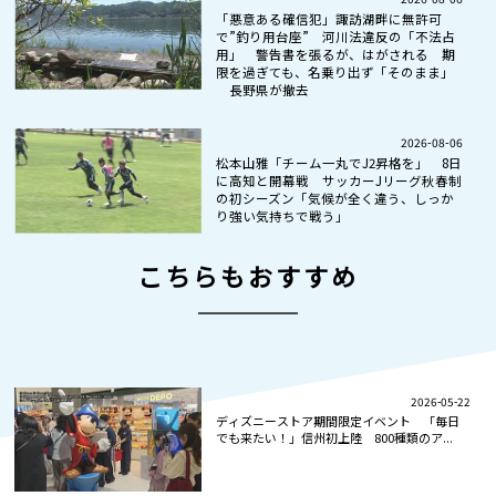
「悪意ある確信犯」諏訪湖畔に無許可
で”釣り用台座” 河川法違反の「不法占
用」 警告書を張るが、はがされる 期
限を過ぎても、名乗り出ず「そのまま」
長野県が撤去
2026-08-06
松本山雅「チーム一丸でJ2昇格を」 8日
に高知と開幕戦 サッカーJリーグ秋春制
の初シーズン「気候が全く違う、しっか
り強い気持ちで戦う」
こちらもおすすめ
2026-05-22
ディズニーストア期間限定イベント 「毎日
でも来たい！」信州初上陸 800種類のア...