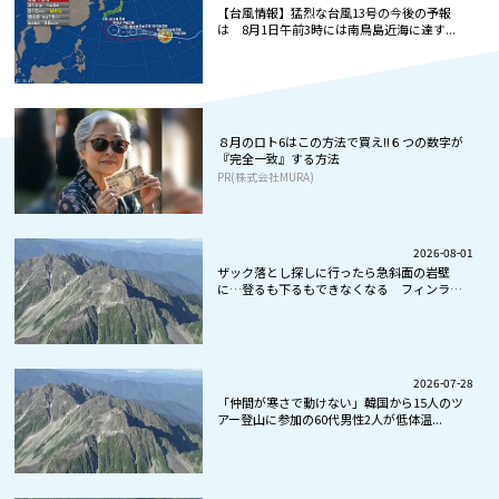
【台風情報】猛烈な台風13号の今後の予報
は 8月1日午前3時には南鳥島近海に達す...
８月のロト6はこの方法で買え!!６つの数字が
『完全一致』する方法
PR(株式会社MURA)
2026-08-01
ザック落とし探しに行ったら急斜面の岩壁
に…登るも下るもできなくなる フィンラン
ド...
2026-07-28
「仲間が寒さで動けない」韓国から15人のツ
アー登山に参加の60代男性2人が低体温...