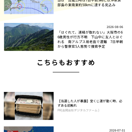
想は 台風13号は7日午前9時には沖永良
部島の東南東約50kmに達する見込み
2026-08-06
「はぐれて、連絡が取れない」大阪市の6
6歳男性が行方不明 下山中に友人とはぐ
れる 南アルプス易老岳で遭難 7日早朝
から警察官5人態勢で捜索予定
こちらもおすすめ
【当選した人が暴露】宝くじ運が動く時、必
ずある前触れ
PR(合同会社デジタルファーム )
2026-07-31