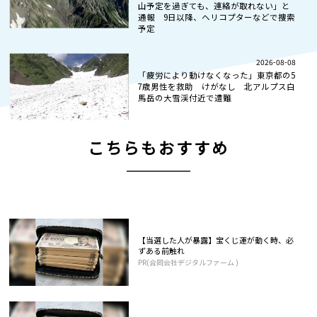
山予定を過ぎても、連絡が取れない」と
通報 9日以降、ヘリコプターなどで捜索
予定
2026-08-08
「疲労により動けなくなった」東京都の5
7歳男性を救助 けがなし 北アルプス白
馬岳の大雪渓付近で遭難
こちらもおすすめ
【当選した人が暴露】宝くじ運が動く時、必
ずある前触れ
PR(合同会社デジタルファーム )