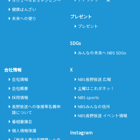
Ｎ☆１～ＮＢＳトクセン～
健康ばんざい
プレゼント
未来への便り
プレゼント
SDGs
みんなの未来へ NBS SDGs
会社情報
X
会社情報
NBS長野放送 広報
会社概要
土曜はこれダネッ！
採用情報
NBS sports
長野放送への後援等名義申
NBSみんなの信州
請について
NBS長野放送 イベント情報
番組審議会
個人情報保護
Instagram
「放送と青少年問題」への