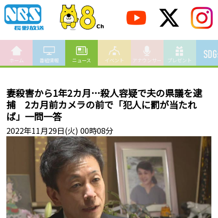
ホーム
番組情報
ニュース
イベント
アナウンサー
プレゼント
妻殺害から1年2カ月…殺人容疑で夫の県議を逮
捕 2カ月前カメラの前で「犯人に罰が当たれ
ば」一問一答
2022年11月29日(火) 00時08分