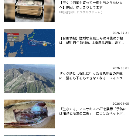
【宝くじ何年も買って一度も当たらない人
へ】原因、はっきりしてます
PR(合同会社デジタルファーム )
2026-07-31
【台風情報】猛烈な台風13号の今後の予報
は 8月1日午前3時には南鳥島近海に達す...
2026-08-01
ザック落とし探しに行ったら急斜面の岩壁
に…登るも下るもできなくなる フィンラン
ド...
2026-08-05
「生きてる」アニサキス25匹を展示「予防に
は加熱と冷凍の二択」 口つけたペットボ...