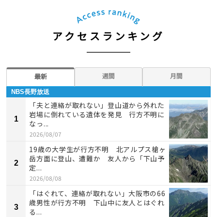
アクセスランキング
週間
月間
最新
NBS長野放送
「夫と連絡が取れない」登山道から外れた
岩場に倒れている遺体を発見 行方不明に
1
なっ...
2026/08/07
19歳の大学生が行方不明 北アルプス槍ヶ
岳方面に登山、遭難か 友人から「下山予
2
定...
2026/08/08
「はぐれて、連絡が取れない」大阪市の66
歳男性が行方不明 下山中に友人とはぐれ
3
る...