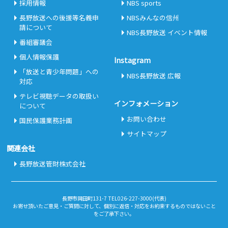
採用情報
NBS sports
長野放送への後援等名義申
NBSみんなの信州
請について
NBS長野放送 イベント情報
番組審議会
個人情報保護
Instagram
「放送と青少年問題」への
NBS長野放送 広報
対応
テレビ視聴データの取扱い
インフォメーション
について
お問い合わせ
国民保護業務計画
サイトマップ
関連会社
長野放送管財株式会社
長野市岡田町131-7 TEL026-227-3000(代表)
お寄せ頂いたご意見・ご質問に対して、個別に返信・対応をお約束するものではないこと
をご了承下さい。