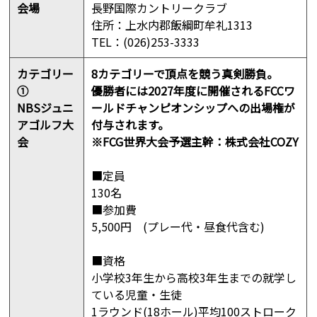
会場
長野国際カントリークラブ
住所：上水内郡飯綱町牟礼1313
TEL：(026)253-3333
カテゴリー
8カテゴリーで頂点を競う真剣勝負。
①
優勝者には2027年度に開催されるFCCワ
NBSジュニ
ールドチャンピオンシップへの出場権が
アゴルフ大
付与されます。
会
※FCG世界大会予選主幹：株式会社COZY
■定員
130名
■参加費
5,500円 (プレー代・昼食代含む)
■資格
小学校3年生から高校3年生までの就学し
ている児童・生徒
1ラウンド(18ホール)平均100ストローク