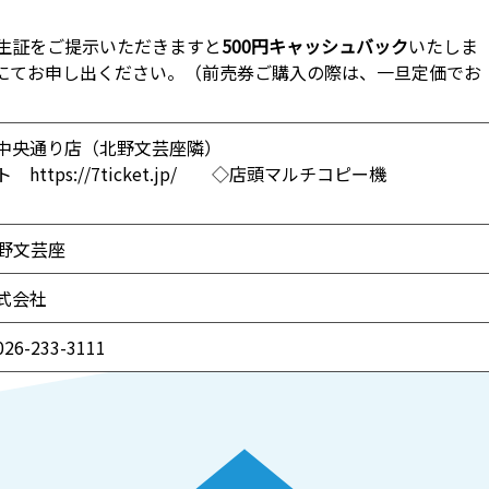
生証をご提示いただきますと
500円キャッシュバック
いたしま
にてお申し出ください。（前売券ご購入の際は、一旦定価でお
中央通り店（北野文芸座隣）
イト
https://7ticket.jp/
◇店頭マルチコピー機
北野文芸座
式会社
-233-3111