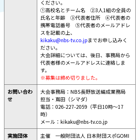
ください。
➀高校名とチーム名 ②3人1組の全員の
氏名と年齢 ③代表者住所 ➃代表者の
携帯電話番号 ⑤代表者のメールアドレ
スを記載の上、
kikaku@nbs-tv.co.jp
までお申し込みく
ださい。
大会詳細については、後日、事務局から
代表者様のメールアドレスに連絡しま
す。
※募集は締め切りました。
お問い合わ
大会事務局：NBS長野放送編成業務局
せ
担当・嶌田（シマダ）
電話：026-227-2059（平日10時～17
時）
メール：kikaku@nbs-tv.co.jp
実施団体
主催 一般財団法人 日本財団スポGOMI