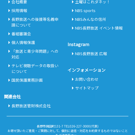
会社概要
土曜はこれダネッ！
採用情報
NBS sports
長野放送への後援等名義申
NBSみんなの信州
請について
NBS長野放送 イベント情報
番組審議会
個人情報保護
Instagram
「放送と青少年問題」への
NBS長野放送 広報
対応
テレビ視聴データの取扱い
インフォメーション
について
お問い合わせ
国民保護業務計画
サイトマップ
関連会社
長野放送管財株式会社
長野市岡田町131-7 TEL026-227-3000(代表)
お寄せ頂いたご意見・ご質問に対して、個別に返信・対応をお約束するものではないこと