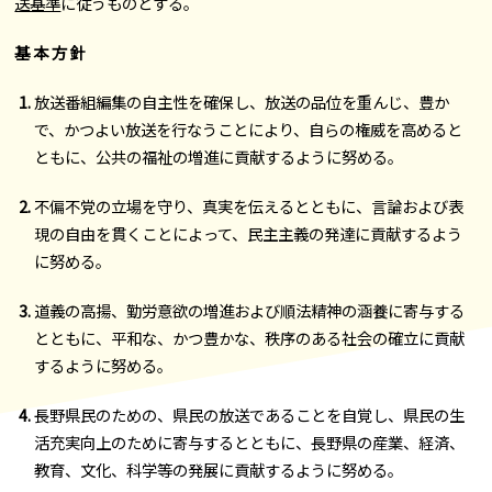
送基準
に従うものとする。
基 本 方 針
放送番組編集の自主性を確保し、放送の品位を重んじ、豊か
で、かつよい放送を行なうことにより、自らの権威を高めると
ともに、公共の福祉の増進に貢献するように努める。
不偏不党の立場を守り、真実を伝えるとともに、言論および表
現の自由を貫くことによって、民主主義の発達に貢献するよう
に努める。
道義の高揚、勤労意欲の増進および順法精神の涵養に寄与する
とともに、平和な、かつ豊かな、秩序のある社会の確立に貢献
するように努める。
長野県民のための、県民の放送であることを自覚し、県民の生
活充実向上のために寄与するとともに、長野県の産業、経済、
教育、文化、科学等の発展に貢献するように努める。